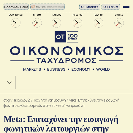
ΟΤ Markets
OT Forum
DOW JONES
SP 500
NASDAQ
FTSE 100
DAX 30
CAC 40
MARKETS
BUSINESS
ECONOMY
WORLD
Χ.Α.
ot.gr
/
Τεχνολογία
/
Tεχνητή νοημοσύνη
/
Meta: Επιταχύνει την εισαγωγή
φωνητικών λειτουργιών στην τεχνητή νοημοσύνη
Meta: Επιταχύνει την εισαγωγή
φωνητικών λειτουργιών στην