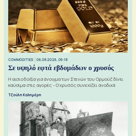
COMMODITIES
06.08.2026, 09:18
Σε υψηλό εφτά εβδομάδων ο χρυσός
Η αισιοδοξία για άνοιγμα των Στενών του Ορμούζ δίνει
καύσιμα στις αγορές - Ο χρυσός συνεχίζει ανοδικά
Τζούλη Καλημέρη