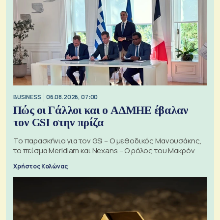
BUSINESS
06.08.2026, 07:00
Πώς οι Γάλλοι και ο ΑΔΜΗΕ έβαλαν
τον GSI στην πρίζα
Το παρασκήνιο για τον GSI – Ο μεθοδικός Μανουσάκης,
το πείσμα Meridiam και Nexans – Ο ρόλος του Μακρόν
Χρήστος Κολώνας