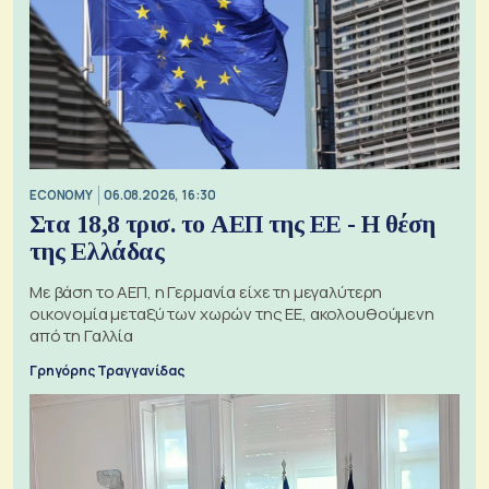
ECONOMY
06.08.2026, 16:30
Στα 18,8 τρισ. το ΑΕΠ της ΕΕ - Η θέση
της Ελλάδας
Με βάση το ΑΕΠ, η Γερμανία είχε τη μεγαλύτερη
οικονομία μεταξύ των χωρών της ΕΕ, ακολουθούμενη
από τη Γαλλία
Γρηγόρης Τραγγανίδας