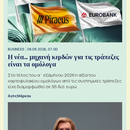
BUSINESS
06.08.2026, 07:00
Η νέα... μηχανή κερδών για τις τράπεζες
είναι τα ομόλογα
Στο τέλος του α΄ εξαμήνου 2026 η αξία του
χαρτοφυλακίου ομολόγων από τις συστημικές τράπεζες
είχε διαμορφωθεί σε 95 δισ. ευρώ
Αγης Μάρκου