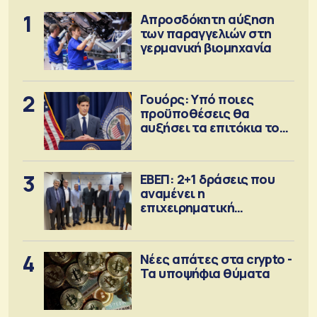
1
Απροσδόκητη αύξηση
των παραγγελιών στη
γερμανική βιομηχανία
2
Γουόρς: Υπό ποιες
προϋποθέσεις θα
αυξήσει τα επιτόκια τον
Σεπτέμβριο
3
ΕΒΕΠ: 2+1 δράσεις που
αναμένει η
επιχειρηματική
κοινότητα
4
Νέες απάτες στα crypto -
Τα υποψήφια θύματα