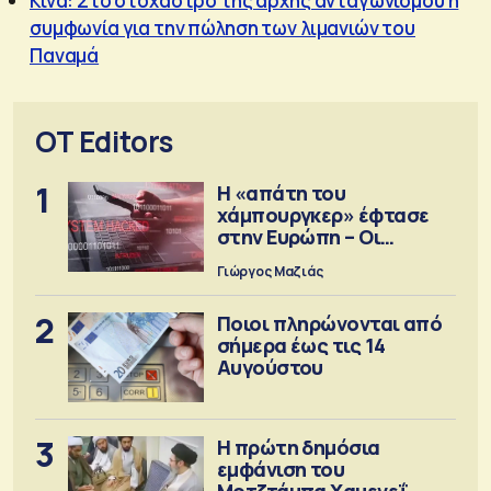
Κίνα: Στο στόχαστρο της αρχής ανταγωνισμού η
συμφωνία για την πώληση των λιμανιών του
Παναμά
OT Editors
1
Η «απάτη του
χάμπουργκερ» έφτασε
στην Ευρώπη – Οι
προειδοποιήσεις
Γιώργος Μαζιάς
2
Ποιοι πληρώνονται από
σήμερα έως τις 14
Αυγούστου
3
Η πρώτη δημόσια
εμφάνιση του
Μοτζτάμπα Χαμενεΐ