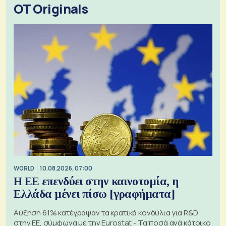
OT Originals
WORLD
10.08.2026, 07:00
Η ΕΕ επενδύει στην καινοτομία, η
Ελλάδα μένει πίσω [γραφήματα]
Αύξηση 61% κατέγραψαν τα κρατικά κονδύλια για R&D
στην ΕΕ, σύμφωνα με την Eurostat - Τα ποσά ανά κάτοικο