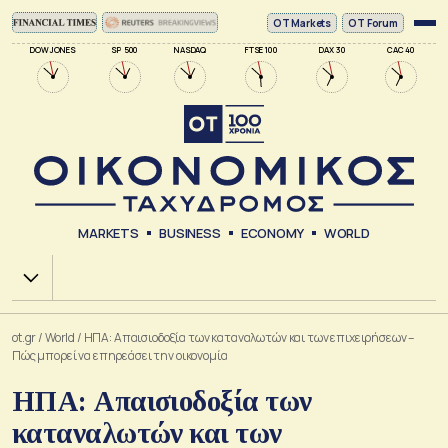
ΟΤ Markets
OT Forum
DOW JONES
SP 500
NASDAQ
FTSE 100
DAX 30
CAC 40
MARKETS
BUSINESS
ECONOMY
WORLD
Χ.Α.
ot.gr
/
World
/
ΗΠΑ: Απαισιοδοξία των καταναλωτών και των επιχειρήσεων –
Πώς μπορεί να επηρεάσει την οικονομία
ΗΠΑ: Απαισιοδοξία των
καταναλωτών και των