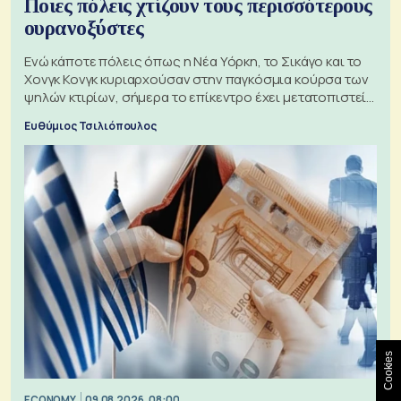
Ποιες πόλεις χτίζουν τους περισσότερους
ουρανοξύστες
Ενώ κάποτε πόλεις όπως η Νέα Υόρκη, το Σικάγο και το
Χονγκ Κονγκ κυριαρχούσαν στην παγκόσμια κούρσα των
ψηλών κτιρίων, σήμερα το επίκεντρο έχει μετατοπιστεί
προς την Ασία
Ευθύμιος Τσιλιόπουλος
Cookies
ECONOMY
09.08.2026, 08:00