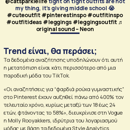
@catsparklelife
tight on tight outfits are not
my thing, it’s giving middle school 😭
#cuteoutfit
#pinterestinspo
#outfitinspo
#outfitideas
#leggings
#leggingsoutfit
♬
original sound – Neon
Trend είναι, θα περάσει;
Τα δεδομένα αναζήτησης υποδηλώνουν ότι αυτή
η μετατόπιση είναι κάτι περισσότερο από μια
παροδική μόδα του TikTok.
«Οι αναζητήσεις για “φαρδιά ρούχα γυμναστικής”
στο Pinterest έχουν αυξηθεί πάνω από 400% τον
τελευταίο χρόνο, κυρίως μεταξύ των 18 έως 24
ετών, φτάνοντας το 58%», διευκρίνισε στη Vogue
η Molly Rooyakkers, ιδρύτρια του λογαριασμού
μόδας με βάση τα δεδομένα Style Analytics.