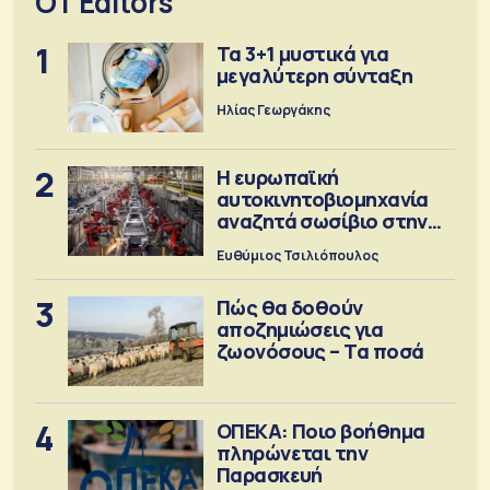
OT Editors
1
Τα 3+1 μυστικά για
μεγαλύτερη σύνταξη
Ηλίας Γεωργάκης
2
Η ευρωπαϊκή
αυτοκινητοβιομηχανία
αναζητά σωσίβιο στην
Κίνα
Ευθύμιος Τσιλιόπουλος
3
Πώς θα δοθούν
αποζημιώσεις για
ζωονόσους – Τα ποσά
4
ΟΠΕΚΑ: Ποιο βοήθημα
πληρώνεται την
Παρασκευή