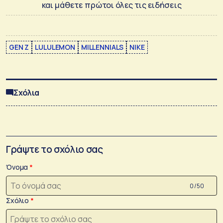
και μάθετε πρώτοι όλες τις ειδήσεις
GEN Z
LULULEMON
MILLENNIALS
NIKE
Σχόλια
Γράψτε το σχόλιο σας
Όνομα
0 /50
Σχόλιο