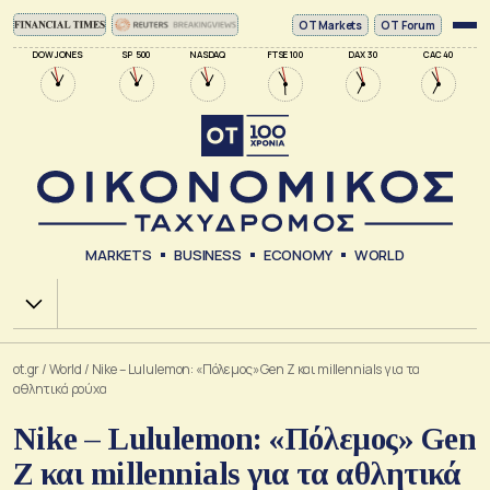
ΟΤ Markets
OT Forum
DOW JONES
SP 500
NASDAQ
FTSE 100
DAX 30
CAC 40
MARKETS
BUSINESS
ECONOMY
WORLD
Χ.Α.
ot.gr
/
World
/
Nike – Lululemon: «Πόλεμος» Gen Z και millennials για τα
αθλητικά ρούχα
Nike – Lululemon: «Πόλεμος» Gen
Z και millennials για τα αθλητικά