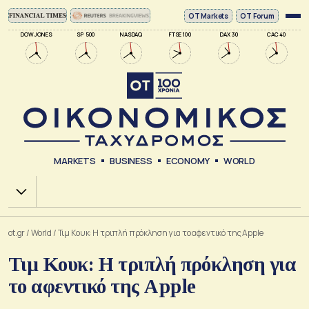
ΟΤ Markets
OT Forum
DOW JONES
SP 500
NASDAQ
FTSE 100
DAX 30
CAC 40
MARKETS
BUSINESS
ECONOMY
WORLD
Χ.Α.
ot.gr
/
World
/
Τιμ Κουκ: Η τριπλή πρόκληση για το αφεντικό της Apple
Τιμ Κουκ: Η τριπλή πρόκληση για
το αφεντικό της Apple