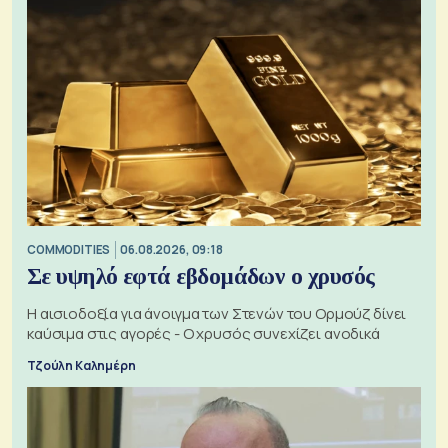
COMMODITIES
06.08.2026, 09:18
Σε υψηλό εφτά εβδομάδων ο χρυσός
Η αισιοδοξία για άνοιγμα των Στενών του Ορμούζ δίνει
καύσιμα στις αγορές - Ο χρυσός συνεχίζει ανοδικά
Τζούλη Καλημέρη