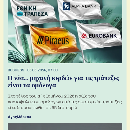
BUSINESS
06.08.2026, 07:00
Η νέα... μηχανή κερδών για τις τράπεζες
είναι τα ομόλογα
Στο τέλος του α΄ εξαμήνου 2026 η αξία του
χαρτοφυλακίου ομολόγων από τις συστημικές τράπεζες
είχε διαμορφωθεί σε 95 δισ. ευρώ
Αγης Μάρκου