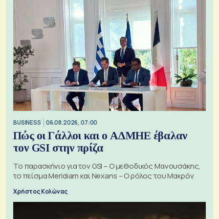
BUSINESS
06.08.2026, 07:00
Πώς οι Γάλλοι και ο ΑΔΜΗΕ έβαλαν
τον GSI στην πρίζα
Το παρασκήνιο για τον GSI – Ο μεθοδικός Μανουσάκης,
το πείσμα Meridiam και Nexans – Ο ρόλος του Μακρόν
Χρήστος Κολώνας