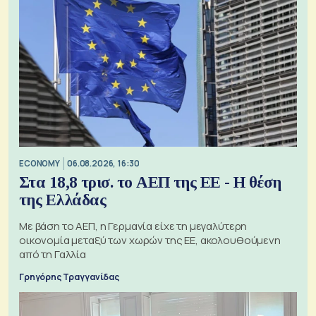
ECONOMY
06.08.2026, 16:30
Στα 18,8 τρισ. το ΑΕΠ της ΕΕ - Η θέση
της Ελλάδας
Με βάση το ΑΕΠ, η Γερμανία είχε τη μεγαλύτερη
οικονομία μεταξύ των χωρών της ΕΕ, ακολουθούμενη
από τη Γαλλία
Γρηγόρης Τραγγανίδας