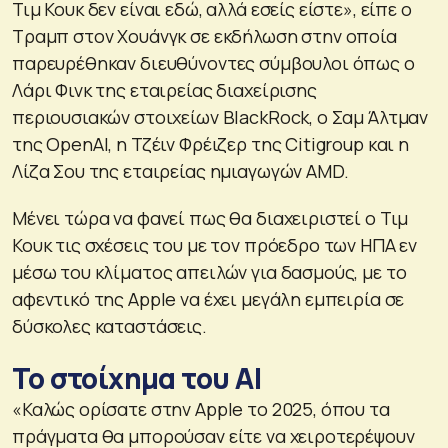
Τιμ Κουκ δεν είναι εδώ, αλλά εσείς είστε», είπε ο
Τραμπ στον Χουάνγκ σε εκδήλωση στην οποία
παρευρέθηκαν διευθύνοντες σύμβουλοι όπως ο
Λάρι Φινκ της εταιρείας διαχείρισης
περιουσιακών στοιχείων BlackRock, ο Σαμ Άλτμαν
της OpenAI, η Τζέιν Φρέιζερ της Citigroup και η
Λίζα Σου της εταιρείας ημιαγωγών AMD.
Μένει τώρα να φανεί πως θα διαχειριστεί ο Τιμ
Κουκ τις σχέσεις του με τον πρόεδρο των ΗΠΑ εν
μέσω του κλίματος απειλών για δασμούς, με το
αφεντικό της Apple να έχει μεγάλη εμπειρία σε
δύσκολες καταστάσεις.
Το στοίχημα του ΑΙ
«Καλώς ορίσατε στην Apple το 2025, όπου τα
πράγματα θα μπορούσαν είτε να χειροτερέψουν