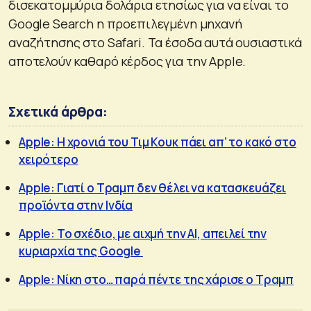
δισεκατομμύρια δολάρια ετησίως για να είναι το
Google Search η προεπιλεγμένη μηχανή
αναζήτησης στο Safari. Τα έσοδα αυτά ουσιαστικά
αποτελούν καθαρό κέρδος για την Apple.
Σχετικά άρθρα:
Apple: Η χρονιά του Τιμ Κουκ πάει απ’ το κακό στο
χειρότερο
Apple: Γιατί ο Τραμπ δεν θέλει να κατασκευάζει
προϊόντα στην Ινδία
Apple: Το σχέδιο, με αιχμή την ΑΙ, απειλεί την
κυριαρχία της Google
Apple: Νίκη στο… παρά πέντε της χάρισε ο Τραμπ