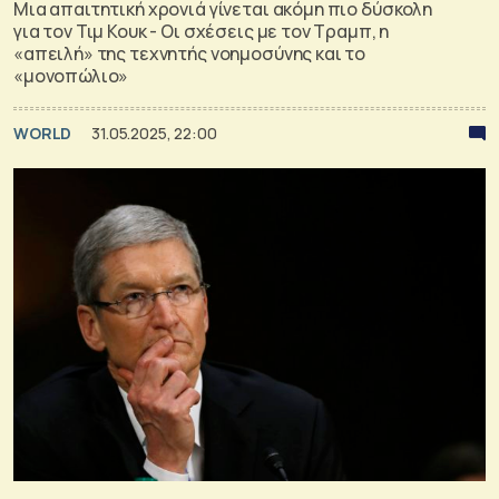
Μια απαιτητική χρονιά γίνεται ακόμη πιο δύσκολη
για τον Τιμ Κουκ - Οι σχέσεις με τον Τραμπ, η
«απειλή» της τεχνητής νοημοσύνης και το
«μονοπώλιο»
WORLD
31.05.2025, 22:00