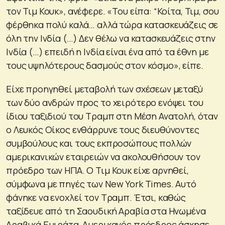
τον Τιμ Κουκ», ανέφερε. «Του είπα: “Κοίτα, Τιμ, σου
φέρθηκα πολύ καλά… αλλά τώρα κατασκευάζεις σε
όλη την Ινδία (…) Δεν θέλω να κατασκευάζεις στην
Ινδία (…) επειδή η Ινδία είναι ένα από τα έθνη με
τους υψηλότερους δασμούς στον κόσμο», είπε.
Είχε προηγηθεί μεταβολή των σχέσεων μεταξύ
των δύο ανδρών προς το χειρότερο ενόψει του
ίδιου ταξιδιού του Τραμπ στη Μέση Ανατολή, όταν
ο Λευκός Οίκος ενθάρρυνε τους διευθύνοντες
συμβούλους και τους εκπροσώπους πολλών
αμερικανικών εταιρειών να ακολουθήσουν τον
πρόεδρο των ΗΠΑ. Ο Τιμ Κουκ είχε αρνηθεί,
σύμφωνα με πηγές των New York Times. Αυτό
φάνηκε να ενοχλεί τον Τραμπ. Έτσι, καθώς
ταξίδευε από τη Σαουδική Αραβία στα Ηνωμένα
Αραβικά Εμιράτα, Αμερικανός πρόεδρος άσκησε