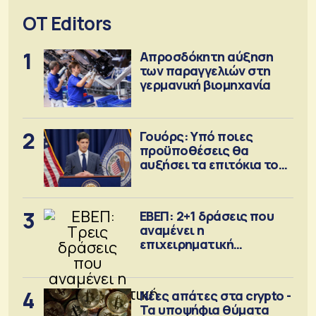
OT Editors
1
Απροσδόκητη αύξηση
των παραγγελιών στη
γερμανική βιομηχανία
2
Γουόρς: Υπό ποιες
προϋποθέσεις θα
αυξήσει τα επιτόκια τον
Σεπτέμβριο
3
ΕΒΕΠ: 2+1 δράσεις που
αναμένει η
επιχειρηματική
κοινότητα
4
Νέες απάτες στα crypto -
Τα υποψήφια θύματα