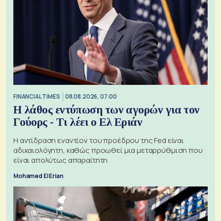
FINANCIAL TIMES
08.08.2026, 07:00
Η λάθος εντύπωση των αγορών για τον
Γούορς - Τι λέει ο Ελ Εριάν
Η αντίδραση εναντίον του προέδρου της Fed είναι
αδικαιολόγητη, καθώς προωθεί μια μεταρρύθμιση που
είναι απολύτως απαραίτητη
Mohamed El Erian