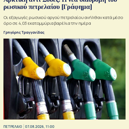
ρωσικού πετρελαίου [Γράφημα]
Οι εξαγωγές ρωσικού αργού πετρελαίου ανήλθαν κατά μέσο
όρο σε 4,03 εκατομμύρια βαρέλια την ημέρα
Γρηγόρης Τραγγανίδας
ΠΕΤΡΕΛΑΙΟ
07.08.2026, 11:00