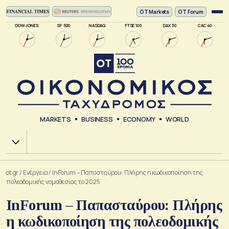
ΟΤ Markets
OT Forum
DOW JONES
SP 500
NASDAQ
FTSE 100
DAX 30
CAC 40
MARKETS
BUSINESS
ECONOMY
WORLD
Χ.Α.
ot.gr
/
Ενέργεια
/
InForum – Παπασταύρου: Πλήρης η κωδικοποίηση της
πολεοδομικής νομοθεσίας το 2025
InForum – Παπασταύρου: Πλήρης
η κωδικοποίηση της πολεοδομικής