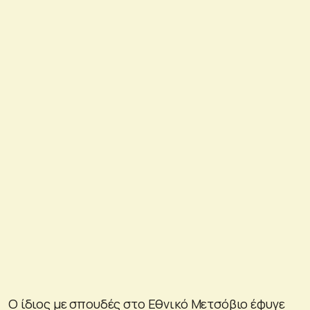
Ο ίδιος με σπουδές στο Εθνικό Μετσόβιο έφυγε