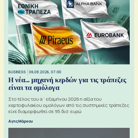
BUSINESS
06.08.2026, 07:00
Η νέα... μηχανή κερδών για τις τράπεζες
είναι τα ομόλογα
Στο τέλος του α΄ εξαμήνου 2026 η αξία του
χαρτοφυλακίου ομολόγων από τις συστημικές τράπεζες
είχε διαμορφωθεί σε 95 δισ. ευρώ
Αγης Μάρκου