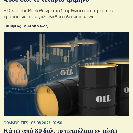
Η Deutsche Bank θεωρεί τη διόρθωση στις τιμές του
χρυσού ως σε μεγάλο βαθμό ολοκληρωμένη
Ευθύμιος Τσιλιόπουλος
COMMODITIES
05.08.2026, 07:50
Κάτω από 80 δολ. το πετρέλαιο εν μέσω