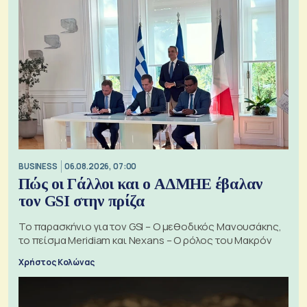
BUSINESS
06.08.2026, 07:00
Πώς οι Γάλλοι και ο ΑΔΜΗΕ έβαλαν
τον GSI στην πρίζα
Το παρασκήνιο για τον GSI – Ο μεθοδικός Μανουσάκης,
το πείσμα Meridiam και Nexans – Ο ρόλος του Μακρόν
Χρήστος Κολώνας