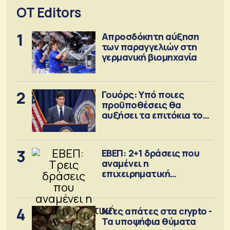
OT Editors
1
Απροσδόκητη αύξηση
των παραγγελιών στη
γερμανική βιομηχανία
2
Γουόρς: Υπό ποιες
προϋποθέσεις θα
αυξήσει τα επιτόκια τον
Σεπτέμβριο
3
ΕΒΕΠ: 2+1 δράσεις που
αναμένει η
επιχειρηματική
κοινότητα
4
Νέες απάτες στα crypto -
Τα υποψήφια θύματα