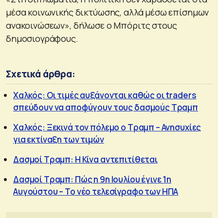
μέσα κοινωνικής δικτύωσης, αλλά μέσω επίσημων
ανακοινώσεων», δήλωσε ο Μπόριτς στους
δημοσιογράφους.
Σχετικά άρθρα:
Χαλκός: Οι τιμές αυξάνονται καθώς οι traders
σπεύδουν να αποφύγουν τους δασμούς Τραμπ
Χαλκός: Ξεκινά τον πόλεμο ο Τραμπ – Ανησυχίες
για εκτίναξη των τιμών
Δασμοί Τραμπ: Η Κίνα αντεπιτίθεται
Δασμοί Τραμπ: Πώς η 9η Ιουλίου έγινε 1η
Αυγούστου – Το νέο τελεσίγραφο των ΗΠΑ