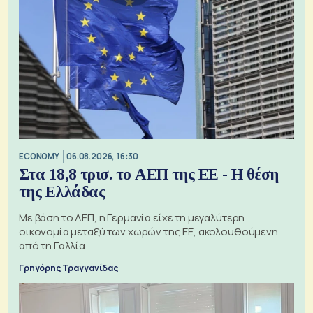
ECONOMY
06.08.2026, 16:30
Στα 18,8 τρισ. το ΑΕΠ της ΕΕ - Η θέση
της Ελλάδας
Με βάση το ΑΕΠ, η Γερμανία είχε τη μεγαλύτερη
οικονομία μεταξύ των χωρών της ΕΕ, ακολουθούμενη
από τη Γαλλία
Γρηγόρης Τραγγανίδας