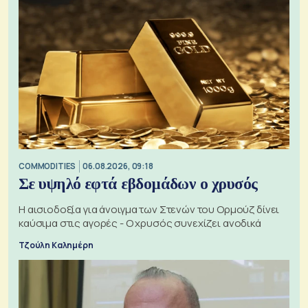
COMMODITIES
06.08.2026, 09:18
Σε υψηλό εφτά εβδομάδων ο χρυσός
Η αισιοδοξία για άνοιγμα των Στενών του Ορμούζ δίνει
καύσιμα στις αγορές - Ο χρυσός συνεχίζει ανοδικά
Τζούλη Καλημέρη