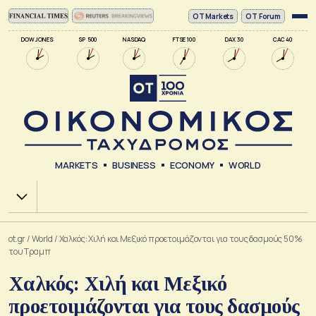
ΟΤ Markets
OT Forum
DOW JONES
SP 500
NASDAQ
FTSE 100
DAX 30
CAC 40
MARKETS
BUSINESS
ECONOMY
WORLD
Χ.Α.
ot.gr
/
World
/
Χαλκός: Χιλή και Μεξικό προετοιμάζονται για τους δασμούς 50%
του Τραμπ
Χαλκός: Χιλή και Μεξικό
προετοιμάζονται για τους δασμούς