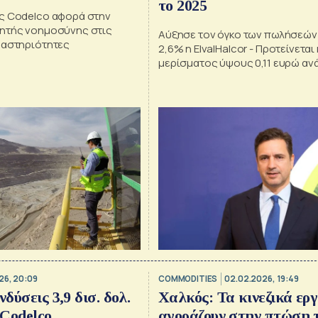
το 2025
ς Codelco αφορά στην
ητής νοημοσύνης στις
Αύξησε τον όγκο των πωλήσεών 
ραστηριότητες
2,6% η ElvalHalcor - Προτείνεται
μερίσματος ύψους 0,11 ευρώ αν
26, 20:09
COMMODITIES
02.02.2026, 19:49
νδύσεις 3,9 δισ. δολ.
Χαλκός: Τα κινεζικά ερ
Codelco
αγοράζουν στην πτώση 