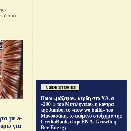
mex
μετά από
INSIDE STORIES
Ποιοι «μάζεψαν» κέρδη στο ΧΑ, οι
«200+» του Μυτιληναίου, η κόντρα
της Jumbo, το «now we build» του
Μανουσάκη, το επόμενο στοίχημα της
τα με a-
CrediaBank, στην ΕΝ.Α. Growth η
ευρώ για
Rev Energy