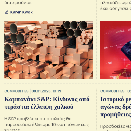
διατηρούνται
πλησιάζει υψη
έχει οδηγήσει 
Karen Kwok
των επιμέρους
COMMODITIES
08.01.2026, 10:19
COMMODITIES
0
Καμπανάκι S&P: Κίνδυνος από
Ιστορικό ρε
τεράστια έλλειψη χαλκού
αγώνας δρό
προμήθειες
H S&P προβλέπει ότι ο χαλκός θα
παρουσιάσει έλλειμμα 10 εκατ. τόνων έως
Προσδοκίες γι
το 2040