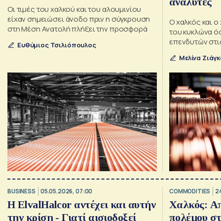
αναλυτές
Οι τιμές του χαλκού και του αλουμινίου
είχαν σημειώσει άνοδο πριν η σύγκρουση
Ο χαλκός και ο
στη Μέση Ανατολή πλήξει την προσφορά
του κυκλώνα ό
επενδυτών στις
Ευθύμιος Τσιλιόπουλος
Μελίνα Ζιάγ
BUSINESS
05.05.2026, 07:00
COMMODITIES
2
Η ElvalHalcor αντέχει και αυτήν
Χαλκός: Απ
την κρίση - Γιατί αισιοδοξεί
πολέμου στ