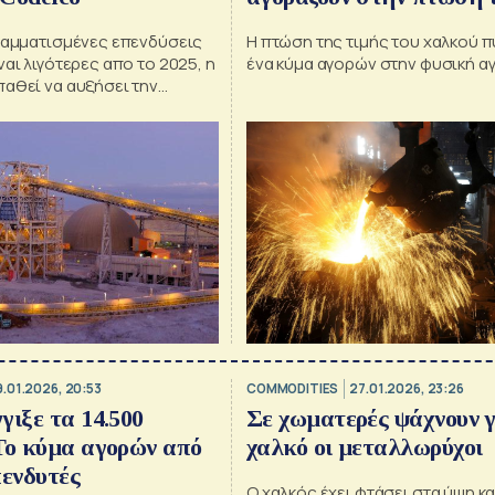
γραμματισμένες επενδύσεις
Η πτώση της τιμής του χαλκού 
ναι λιγότερες απο το 2025, η
ένα κύμα αγορών στην φυσική α
παθεί να αυξήσει την
9.01.2026, 20:53
COMMODITIES
27.01.2026, 23:26
γιξε τα 14.500
Σε χωματερές ψάχνουν γ
Το κύμα αγορών από
χαλκό οι μεταλλωρύχοι
πενδυτές
Ο χαλκός έχει φτάσει στα ύψη και