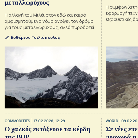
μεταλλωρύχους
Η συμφωνία τη
εφαρμογή τεχν
Η αλλαγή του Μιλέι στον εδώ και καιρό
εξορυκτικές δ
αμφισβητούμενο νόμο ανοίγει τον δρόμο
για τους μεταλλωρύχους, αλλά πυροδοτεί
διαμαρτυρίες και νομικές απειλές
Ευθύμιος Τσιλιόπουλος
COMMODITIES
17.02.2026, 12:29
WORLD
09.02.20
Ο χαλκός εκτόξευσε τα κέρδη
Σε νέες επε
της BHP
προχωρά η 