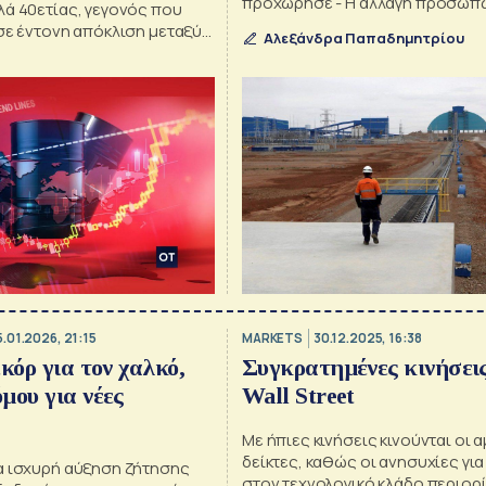
προχώρησε - Η αλλαγή προσώπω
λά 40ετίας, γεγονός που
χαλκός
σε έντονη απόκλιση μεταξύ
Αλεξάνδρα Παπαδημητρίου
 κλάδων
5.01.2026, 21:15
MARKETS
30.12.2025, 16:38
κόρ για τον χαλκό,
Συγκρατημένες κινήσει
μου για νέες
Wall Street
Με ήπιες κινήσεις κινούνται οι 
δείκτες, καθώς οι ανησυχίες για
α ισχυρή αύξηση ζήτησης
στον τεχνολογικό κλάδο περιορ