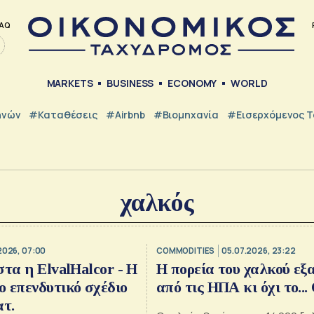
AQ
MARKETS
BUSINESS
ECONOMY
WORLD
ηνών
#Καταθέσεις
#Airbnb
#Βιομηχανία
#εισερχόμενος Τ
χαλκός
2026, 07:00
COMMODITIES
05.07.2026, 23:22
στα η ElvalHalcor - Η
Η πορεία του χαλκού εξ
 επενδυτικό σχέδιο
από τις ΗΠΑ κι όχι το...
ατ.