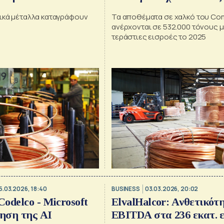
σικά μέταλλα καταγράφουν
Τα αποθέματα σε χαλκό του Co
ανέρχονται σε 532.000 τόνους 
τεράστιες εισροές το 2025
5.03.2026, 18:40
BUSINESS
03.03.2026, 20:02
odelco - Microsoft
ElvalHalcor: Aνθετικότη
ίηση της AI
EBITDA στα 236 εκατ. 