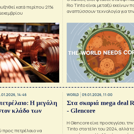
Rio Tinto είναι μεταξύ εκείνων π
αυξηθεί κατά περίπου 21%
αναπτύσσουν τεχνολογία για τη
 Δεκεμβρίου
του μετάλλου από εγκαταλελειμ
τοποθεσίες
6.01.2026, 14:46
WORLD
09.01.2026, 11:00
πετρέλαιο: Η μεγάλη
Στα σκαριά mega deal R
στον κλάδο των
- Glencore
Η Glencore είχε προσεγγίσει την
Tinto στα τέλη του 2024, αλλά το
ύ προς πετρέλαιο να