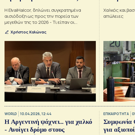
Η ElvalHalcor, δηλώνει συγκρατημένα
Χαλκός και βα
αισιόδοξη ως προς την πορεία των
απώλειες
μεγεθών της το 2026 - Τι είπαν οι
οικονομικοί διευθυντές στην Ένωση
Χρήστος Κολώνας
Θεσμικών Επενδυτών
WORLD
10.04.2026, 12:44
ΕΠΙΚΑΙΡΟΤΗΤΑ
0
Η Αργεντινή ψάχνει... για χαλκό
Συμφωνία C
- Ανοίγει δρόμο στους
για αξιοπο