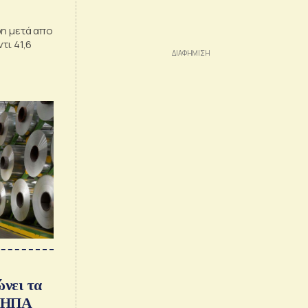
δη μετά απο
τι 41,6
ώνει τα
ς ΗΠΑ