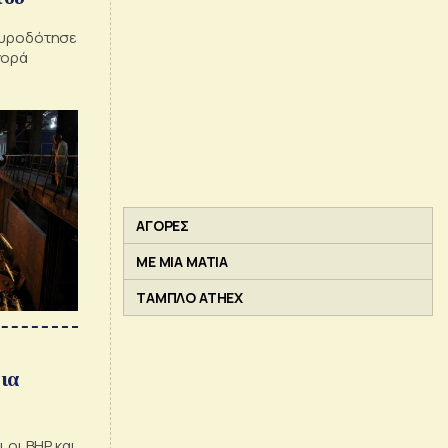
πυροδότησε
γορά
ΑΓΟΡΕΣ
ΜΕ ΜΙΑ ΜΑΤΙΑ
ΤΑΜΠΛΟ ATHEX
ια
 οι BHP και