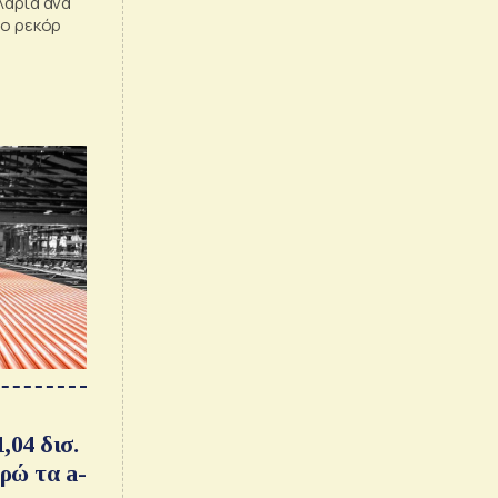
λάρια ανά
το ρεκόρ
,04 δισ.
υρώ τα a-