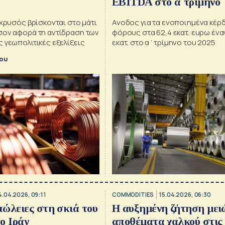
EBITDA στο α΄τρίμηνο
 χρυσός βρίσκονται στο μάτι
Ανοδος για τα ενοποιημένα κέρ
σον αφορά τη αντίδραση των
φόρους στα 62,4 εκατ. ευρω έναν
 γεωπολιτικές εξελίξεις
εκατ. στο α΄τρίμηνο του 2025
κου
4.04.2026, 09:11
COMMODITIES
15.04.2026, 06:30
ώλειες στη σκιά του
Η αυξημένη ζήτηση μει
ο Ιράν
αποθέματα χαλκού στι