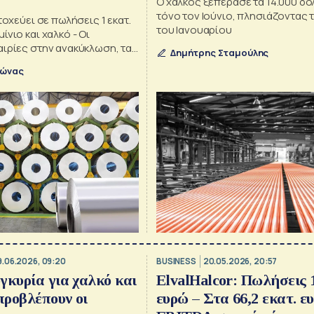
Ο χαλκός ξεπέρασε τα 14.000 δο
τόνο τον Ιούνιο, πλησιάζοντας 
τοχεύει σε πωλήσεις 1 εκατ.
του Ιανουαρίου
ίνιο και χαλκό - Οι
αιρίες στην ανακύκλωση, τα
Δημήτρης Σταμούλης
τις μεταφορές και την άμυνα
λώνας
9.06.2026, 09:20
BUSINESS
20.05.2026, 20:57
γκυρία για χαλκό και
ElvalHalcor: Πωλήσεις 1
 προβλέπουν οι
ευρώ – Στα 66,2 εκατ. ε