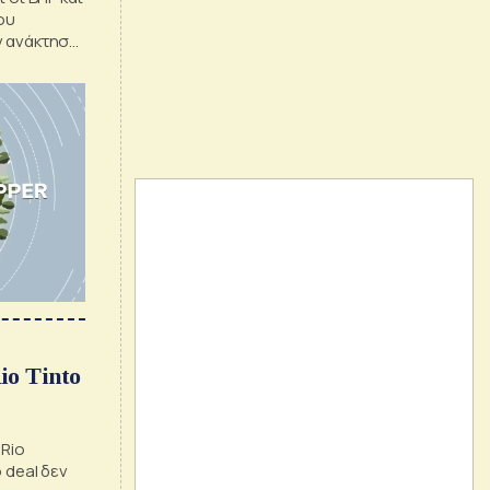
ου
ν ανάκτηση
μένες
io Tinto
 Rio
 deal δεν