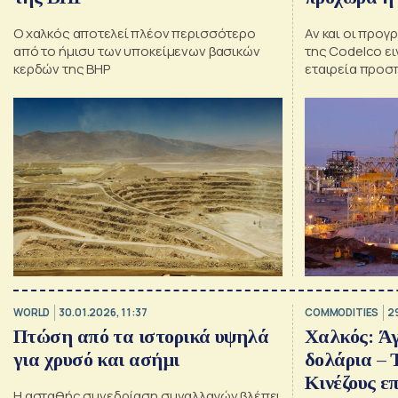
Ο χαλκός αποτελεί πλέον περισσότερο
Αν και οι προ
από το ήμισυ των υποκείμενων βασικών
της Codelco ει
κερδών της BHP
εταιρεία προσ
παραγωγή της
WORLD
30.01.2026, 11:37
COMMODITIES
2
Πτώση από τα ιστορικά υψηλά
Χαλκός: Άγ
για χρυσό και ασήμι
δολάρια – 
Κινέζους ε
Η ασταθής συνεδρίαση συναλλαγών βλέπει