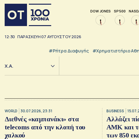
DOW JONES
SP 500
NASD
12:30
ΠΑΡΑΣΚΕΥΗ
07
ΑΥΓΟΥΣΤΟΥ
2026
#ρήτρα Διαφυγής
#Χρηματιστήριο Αθ
Χ.Α.
WORLD
30.07.2026, 23:31
BUSINESS
15.07.
Διεθνές «καμπανάκι» στα
Αλλάζει πί
telecoms από την κλοπή του
ΑΜΚ και το
χαλκού
των 850 εκ