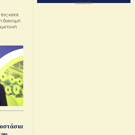
της κατά
 η διανομή
ά μετοχή
γοστάσια
του