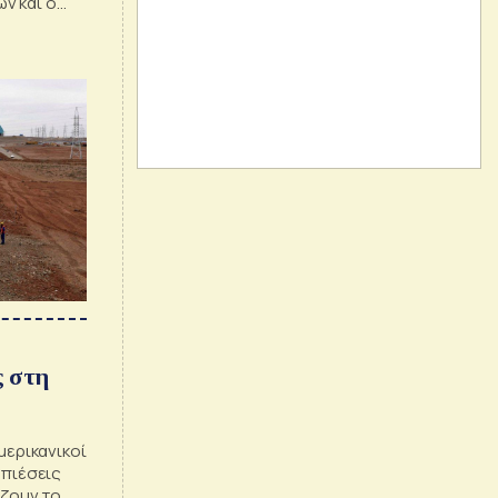
ν και ο
ς στη
αμερικανικοί
 πιέσεις
ίζουν το