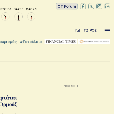
OT Forum
FTSE 100
DAX 30
CAC 40
Γ.Δ:
ΤΖΙΡΟΣ:
ουρισμός
#Πετρέλαιο
αρτάται
 Ορμούζ