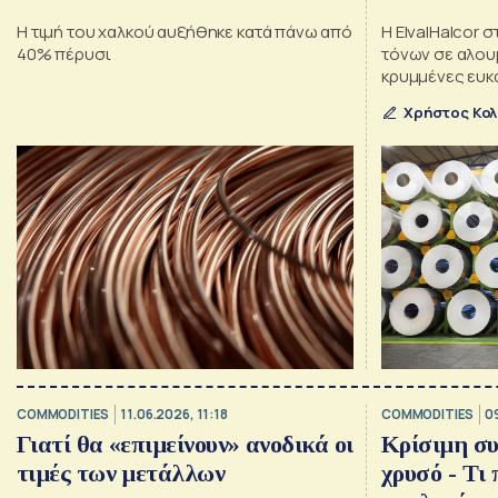
Η τιμή του χαλκού αυξήθηκε κατά πάνω από
Η ElvalHalcor σ
40% πέρυσι
τόνων σε αλουμ
κρυμμένες ευκ
data centers, 
Χρήστος Κο
COMMODITIES
11.06.2026, 11:18
COMMODITIES
0
Γιατί θα «επιμείνουν» ανοδικά οι
Κρίσιμη συ
τιμές των μετάλλων
χρυσό - Τι