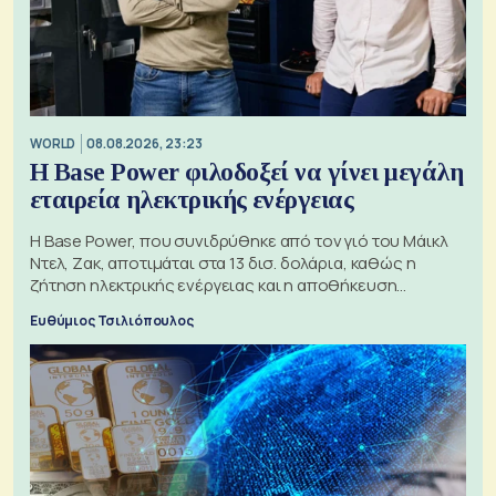
WORLD
08.08.2026, 23:23
Η Base Power φιλοδοξεί να γίνει μεγάλη
εταιρεία ηλεκτρικής ενέργειας
Η Base Power, που συνιδρύθηκε από τον γιό του Μάικλ
Ντελ, Ζακ, αποτιμάται στα 13 δισ. δολάρια, καθώς η
ζήτηση ηλεκτρικής ενέργειας και η αποθήκευση
μπαταριών αυξάνονται
Ευθύμιος Τσιλιόπουλος