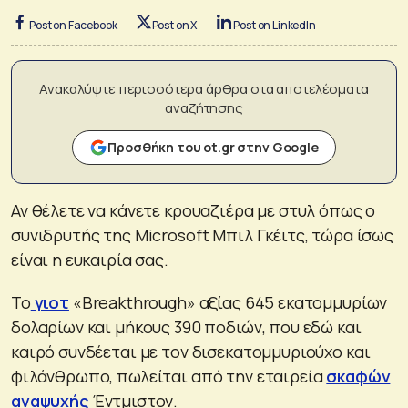
Post on Facebook
Post on X
Post on LinkedIn
Ανακαλύψτε περισσότερα άρθρα στα αποτελέσματα
αναζήτησης
Προσθήκη του ot.gr στην Google
Αν θέλετε να κάνετε κρουαζιέρα με στυλ όπως ο
συνιδρυτής της Microsoft Μπιλ Γκέιτς, τώρα ίσως
είναι η ευκαιρία σας.
Το
γιοτ
«Breakthrough» αξίας 645 εκατομμυρίων
δολαρίων και μήκους 390 ποδιών, που εδώ και
καιρό συνδέεται με τον δισεκατομμυριούχο και
φιλάνθρωπο, πωλείται από την εταιρεία
σκαφών
αναψυχής
Έντμιστον.