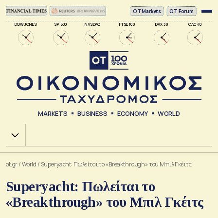
ΟΤ Markets
OT Forum
DOW JONES
SP 500
NASDAQ
FTSE 100
DAX 30
CAC 40
MARKETS
BUSINESS
ECONOMY
WORLD
Χ.Α.
ot.gr
/
World
/
Superyacht: Πωλείται το «Breakthrough» του Μπιλ Γκέιτς
Superyacht: Πωλείται το
«Breakthrough» του Μπιλ Γκέιτς