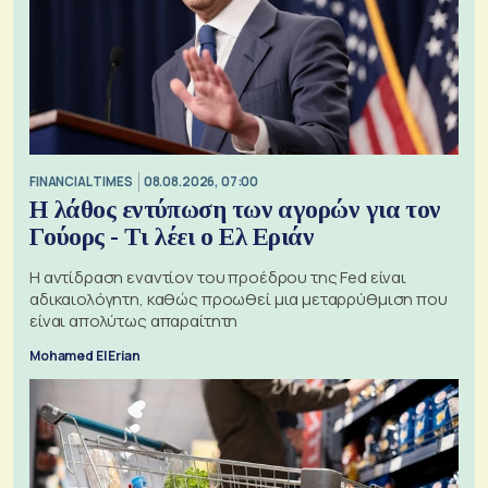
FINANCIAL TIMES
08.08.2026, 07:00
Η λάθος εντύπωση των αγορών για τον
Γούορς - Τι λέει ο Ελ Εριάν
Η αντίδραση εναντίον του προέδρου της Fed είναι
αδικαιολόγητη, καθώς προωθεί μια μεταρρύθμιση που
είναι απολύτως απαραίτητη
Mohamed El Erian