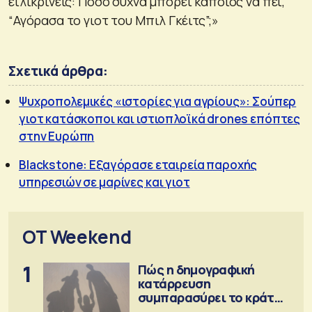
ειλικρινείς: Πόσο συχνά μπορεί κάποιος να πει,
“Αγόρασα το γιοτ του Μπιλ Γκέιτς”;»
Σχετικά άρθρα:
Ψυχροπολεμικές «ιστορίες για αγρίους»: Σούπερ
γιοτ κατάσκοποι και ιστιοπλοϊκά drones επόπτες
στην Ευρώπη
Blackstone: Εξαγόρασε εταιρεία παροχής
υπηρεσιών σε μαρίνες και γιοτ
OT Weekend
1
Πώς η δημογραφική
κατάρρευση
συμπαρασύρει το κράτος
πρόνοιας