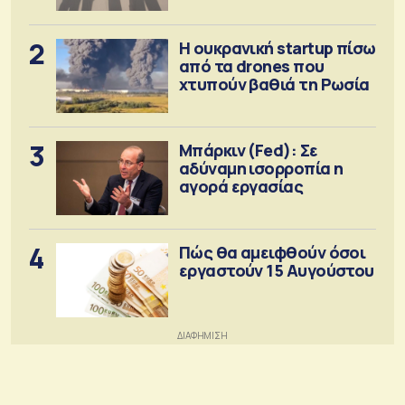
2
Η ουκρανική startup πίσω
από τα drones που
χτυπούν βαθιά τη Ρωσία
3
Μπάρκιν (Fed): Σε
αδύναμη ισορροπία η
αγορά εργασίας
4
Πώς θα αμειφθούν όσοι
εργαστούν 15 Αυγούστου