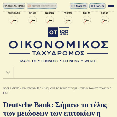
ΟΤ Markets
OT Forum
DOW JONES
SP 500
NASDAQ
FTSE 100
DAX 30
CAC 40
MARKETS
BUSINESS
ECONOMY
WORLD
Χ.Α.
ot.gr
/
World
/
Deutsche Bank: Σήμανε το τέλος των μειώσεων των επιτοκίων η
ΕΚΤ
Deutsche Bank: Σήμανε το τέλος
των μειώσεων των επιτοκίων η