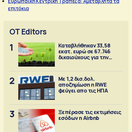
Ευρωπαϊκή Κεντρική Τράπεζα: Αμετάβλητα τα
επιτόκια
OT Editors
1
Καταβλήθηκαν 33,58
εκατ. ευρώ σε 67.746
δικαιούχους για την
αγορά λιπασμάτων
2
Με 1,2 δισ.δολ.
αποζημίωση η RWE
φεύγει απο τις ΗΠΑ
3
Ξεπέρασε τις εκτιμήσεις
εσόδων η Airbnb