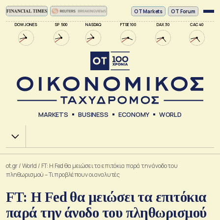
ΟΤ Markets
OT Forum
DOW JONES
SP 500
NASDAQ
FTSE 100
DAX 30
CAC 40
MARKETS
BUSINESS
ECONOMY
WORLD
Χ.Α.
ot.gr
/
World
/
FT: Η Fed θα μειώσει τα επιτόκια παρά την άνοδο του
πληθωρισμού – Τι προβλέπουν οι αναλυτές
FT: Η Fed θα μειώσει τα επιτόκια
παρά την άνοδο του πληθωρισμού