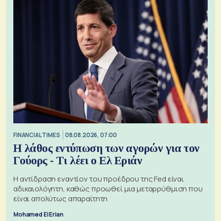
FINANCIAL TIMES
08.08.2026, 07:00
Η λάθος εντύπωση των αγορών για τον
Γούορς - Τι λέει ο Ελ Εριάν
Η αντίδραση εναντίον του προέδρου της Fed είναι
αδικαιολόγητη, καθώς προωθεί μια μεταρρύθμιση που
είναι απολύτως απαραίτητη
Mohamed El Erian