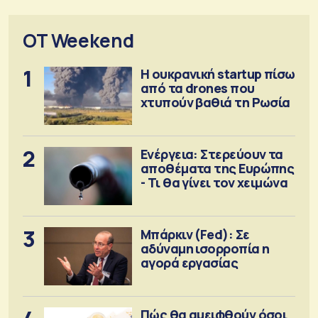
OT Weekend
1
Η ουκρανική startup πίσω
από τα drones που
χτυπούν βαθιά τη Ρωσία
2
Ενέργεια: Στερεύουν τα
αποθέματα της Ευρώπης
- Τι θα γίνει τον χειμώνα
3
Μπάρκιν (Fed): Σε
αδύναμη ισορροπία η
αγορά εργασίας
Πώς θα αμειφθούν όσοι