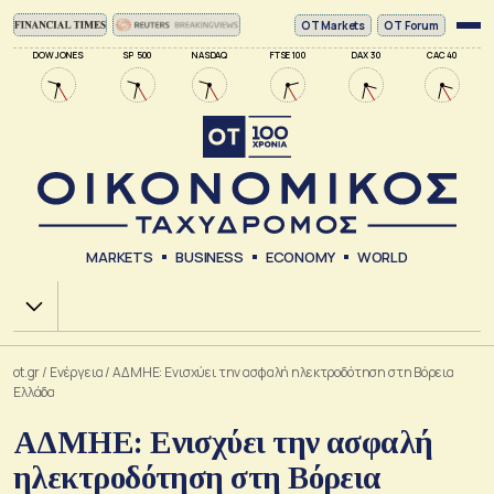
ΟΤ Markets
OT Forum
DOW JONES
SP 500
NASDAQ
FTSE 100
DAX 30
CAC 40
MARKETS
BUSINESS
ECONOMY
WORLD
Χ.Α.
ot.gr
/
Ενέργεια
/
ΑΔΜΗΕ: Ενισχύει την ασφαλή ηλεκτροδότηση στη Βόρεια
Ελλάδα
ΑΔΜΗΕ: Ενισχύει την ασφαλή
ηλεκτροδότηση στη Βόρεια