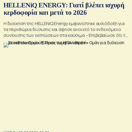
HELLENiQ ENERGY: Γιατί βλέπει ισχυρή
κερδοφορία και μετά το 2026
Η διοίκηση της HELLENiQ Energy εμφανίστηκε αισιόδοξη για
τα περιθώρια διύλισης και άφησε ανοιχτό το ενδεχόμενο
συνέχισης των εκπτώσεων στα καύσιμα – Επιβεβαίωσε ότι το
γεωτρύπανο θα μπει το 2027 στο Βόρειο Ιόνιο