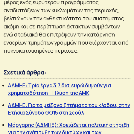
μέρος ενός ευρύτερου προγράμματος
αναδιατάξεων των κυκλωμάτων της περιοχής,
βελτιώνουν την ανθεκτικότητα του συστήματος
ακόμη και σε περίπτωση έκτακτων συμβάντων
ενώ σταδιακά θα επιτρέψουν την κατάργηση
εναερίων τμημάτων γραμμών που διέρχονται από
πυκνοκατοικημένες περιοχές.
Σχετικά άρθρα:
ΑΔΜΗΕ: Τρία έργα 3,7 δισ. ευρώ διψούν για
χρηματοδότηση – Η λύση της ΑΜΚ
ΑΔΜΗΕ: Για τα μείζονα ζήτήματα του κλάδου, στην
Ετήσια Σύνοδο GO15 στη Σεούλ
Mάργαρης (ΑΔΜΗΕ): Χρειάζεται πολιτική στήριξη
για την ανάπτυξη των δικτύων και των