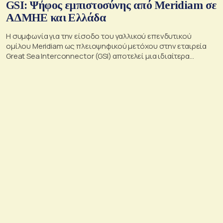
GSI: Ψήφος εμπιστοσύνης από Meridiam σε
ΑΔΜΗΕ και Ελλάδα
Η συμφωνία για την είσοδο του γαλλικού επενδυτικού
ομίλου Meridiam ως πλειοψηφικού μετόχου στην εταιρεία
Great Sea Interconnector (GSI) αποτελεί μια ιδιαίτερα
σημαντική εξέλιξη για την ηλεκτρική διασύνδεση Ελλάδας –
Κύπρου