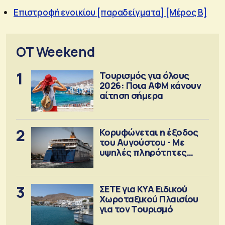
Επιστροφή ενοικίου [παραδείγματα] [Μέρος Β]
OT Weekend
1
Τουρισμός για όλους
2026: Ποια ΑΦΜ κάνουν
αίτηση σήμερα
2
Κορυφώνεται η έξοδος
του Αυγούστου - Με
υψηλές πληρότητες
αναχωρούν τα πλοία
3
ΣΕΤΕ για ΚΥΑ Ειδικού
Χωροταξικού Πλαισίου
για τον Τουρισμό