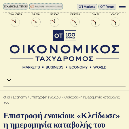
ΟΤ Markets
OT Forum
DOW JONES
SP 500
NASDAQ
FTSE 100
DAX 30
CAC 40
MARKETS
BUSINESS
ECONOMY
WORLD
Χ.Α.
ot.gr
/
Economy
/
Επιστροφή ενοικίου: «Κλείδωσε» η ημερομηνία καταβολής
του
Επιστροφή ενοικίου: «Κλείδωσε»
η ημερομηνία καταβολής του