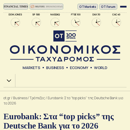
ΟΤ Markets
OT Forum
DOW JONES
SP 500
NASDAQ
FTSE 100
DAX 30
CAC 40
MARKETS
BUSINESS
ECONOMY
WORLD
Χ.Α.
ot.gr
/
Business
/
Τράπεζες
/
Eurobank: Στα “top picks” της Deutsche Bank για
το 2026
Eurobank: Στα “top picks” της
Deutsche Bank για το 2026