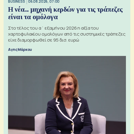
BUSINESS
06.08.2026, 07:00
Η νέα... μηχανή κερδών για τις τράπεζες
είναι τα ομόλογα
Στο τέλος του α΄ εξαμήνου 2026 η αξία του
χαρτοφυλακίου ομολόγων από τις συστημικές τράπεζες
είχε διαμορφωθεί σε 95 δισ. ευρώ
Αγης Μάρκου