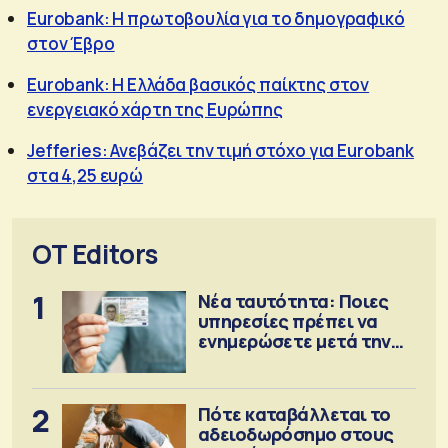
Eurobank: Η πρωτοβουλία για το δημογραφικό
στον Έβρο
Eurobank: Η Ελλάδα βασικός παίκτης στον
ενεργειακό χάρτη της Ευρώπης
Jefferies: Ανεβάζει την τιμή στόχο για Eurobank
στα 4,25 ευρώ
OT Editors
1
Νέα ταυτότητα: Ποιες
υπηρεσίες πρέπει να
ενημερώσετε μετά την
έκδοση
2
Πότε καταβάλλεται το
αδειοδωρόσημο στους