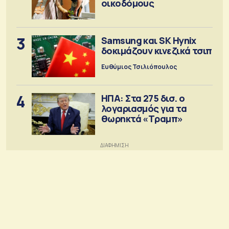
οικοδόμους
3
Samsung και SK Hynix
δοκιμάζουν κινεζικά τσιπ
Ευθύμιος Τσιλιόπουλος
4
ΗΠΑ: Στα 275 δισ. ο
λογαριασμός για τα
θωρηκτά «Τραμπ»