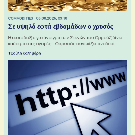
COMMODITIES
06.08.2026, 09:18
Σε υψηλό εφτά εβδομάδων ο χρυσός
Η αισιοδοξία για άνοιγμα των Στενών του Ορμούζ δίνει
καύσιμα στις αγορές - Ο χρυσός συνεχίζει ανοδικά
Τζούλη Καλημέρη