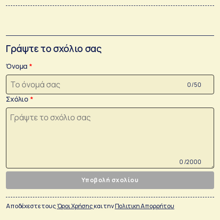
Γράψτε το σχόλιο σας
Όνομα
0 /50
Σχόλιο
0 /2000
Υποβολή σχολίου
Αποδέχεστε τους
Όροι Χρήσης
και την
Πολιτικη Απορρήτου