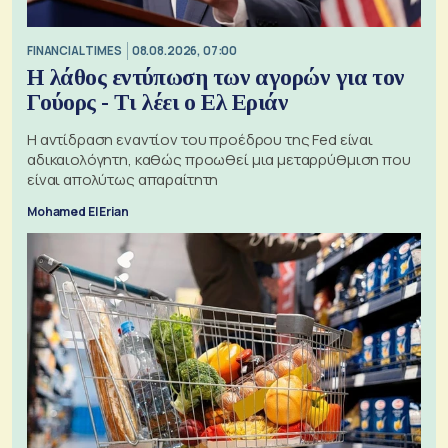
FINANCIAL TIMES
08.08.2026, 07:00
Η λάθος εντύπωση των αγορών για τον
Γούορς - Τι λέει ο Ελ Εριάν
Η αντίδραση εναντίον του προέδρου της Fed είναι
αδικαιολόγητη, καθώς προωθεί μια μεταρρύθμιση που
είναι απολύτως απαραίτητη
Mohamed El Erian