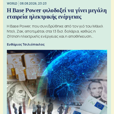
WORLD
08.08.2026, 23:23
Η Base Power φιλοδοξεί να γίνει μεγάλη
εταιρεία ηλεκτρικής ενέργειας
Η Base Power, που συνιδρύθηκε από τον γιό του Μάικλ
Ντελ, Ζακ, αποτιμάται στα 13 δισ. δολάρια, καθώς η
ζήτηση ηλεκτρικής ενέργειας και η αποθήκευση
μπαταριών αυξάνονται
Ευθύμιος Τσιλιόπουλος