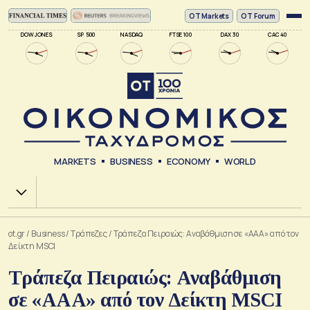
ΟΤ Markets
OT Forum
DOW JONES
SP 500
NASDAQ
FTSE 100
DAX 30
CAC 40
MARKETS
BUSINESS
ECONOMY
WORLD
Χ.Α.
ot.gr
/
Business
/
Τράπεζες
/
Τράπεζα Πειραιώς: Αναβάθμιση σε «ΑΑΑ» από τον
Δείκτη MSCI
Τράπεζα Πειραιώς: Αναβάθμιση
σε «ΑΑΑ» από τον Δείκτη MSCI