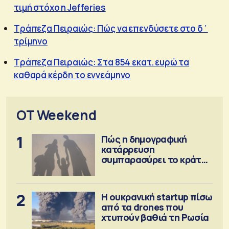
τιμή στόχο η Jefferies
Τράπεζα Πειραιώς: Πώς να επενδύσετε στο δ΄
τρίμηνο
Τράπεζα Πειραιώς: Στα 854 εκατ. ευρώ τα
καθαρά κέρδη το εννεάμηνο
OT Weekend
1
Πώς η δημογραφική
κατάρρευση
συμπαρασύρει το κράτος
πρόνοιας
2
Η ουκρανική startup πίσω
από τα drones που
χτυπούν βαθιά τη Ρωσία