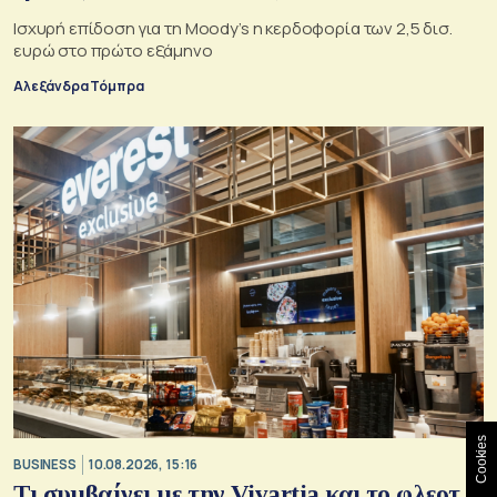
Ισχυρή επίδοση για τη Moody’s η κερδοφορία των 2,5 δισ.
ευρώ στο πρώτο εξάμηνο
Αλεξάνδρα Τόμπρα
Cookies
BUSINESS
10.08.2026, 15:16
Τι συμβαίνει με την Vivartia και το φλερτ