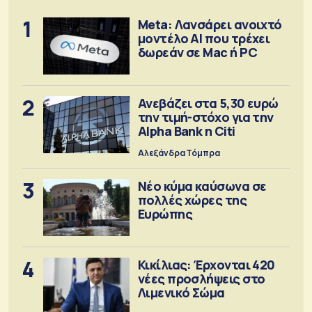
1
Meta: Λανσάρει ανοιχτό
μοντέλο ΑΙ που τρέχει
δωρεάν σε Mac ή PC
2
Ανεβάζει στα 5,30 ευρώ
την τιμή-στόχο για την
Alpha Bank η Citi
Αλεξάνδρα Τόμπρα
3
Νέο κύμα καύσωνα σε
πολλές χώρες της
Ευρώπης
4
Κικίλιας: Έρχονται 420
νέες προσλήψεις στο
Λιμενικό Σώμα