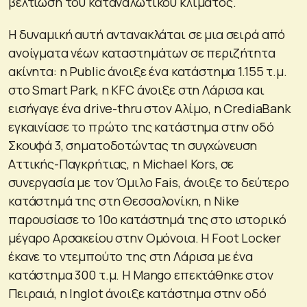
βελτίωση του καταναλωτικού κλίματος.
Η δυναμική αυτή αντανακλάται σε μια σειρά από
ανοίγματα νέων καταστημάτων σε περιζήτητα
ακίνητα: η Public άνοιξε ένα κατάστημα 1.155 τ.μ.
στο Smart Park, η KFC άνοιξε στη Λάρισα και
εισήγαγε ένα drive-thru στον Αλίμο, η CrediaBank
εγκαινίασε το πρώτο της κατάστημα στην οδό
Σκουφά 3, σηματοδοτώντας τη συγχώνευση
Αττικής-Παγκρήτιας, η Michael Kors, σε
συνεργασία με τον Όμιλο Fais, άνοιξε το δεύτερο
κατάστημά της στη Θεσσαλονίκη, η Nike
παρουσίασε το 10ο κατάστημά της στο ιστορικό
μέγαρο Αρσακείου στην Ομόνοια. Η Foot Locker
έκανε το ντεμπούτο της στη Λάρισα με ένα
κατάστημα 300 τ.μ. Η Mango επεκτάθηκε στον
Πειραιά, η Inglot άνοιξε κατάστημα στην οδό