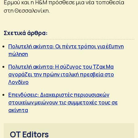
Ερμού και η H&M πρόσθεσε μια νέα τοποθεσία
στη Θεσσαλονίκη.
Σχετικά άρθρα:
Πολυτελή ακίνητα: Οι πέντε τρόποι για έξυπνη
πώληση
Πολυτελή ακίνητα: Η σύζυγος του Τζακ Μα
αγοράζει την πρώην ιταλική πρεσβεία στο
Λονδίνο
Επενδύσεις: Διαχειριστές περιουσιακών
στοιχείων μειώνουν τις συμμετοχές τους σε
ακίνητα
OT Editors