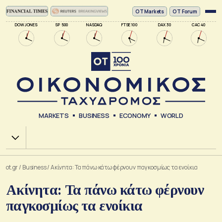
ΟΤ Markets
OT Forum
DOW JONES
SP 500
NASDAQ
FTSE 100
DAX 30
CAC 40
MARKETS
BUSINESS
ECONOMY
WORLD
Χ.Α.
ot.gr
/
Business
/
Ακίνητα: Τα πάνω κάτω φέρνουν παγκοσμίως τα ενοίκια
Ακίνητα: Τα πάνω κάτω φέρνουν
παγκοσμίως τα ενοίκια