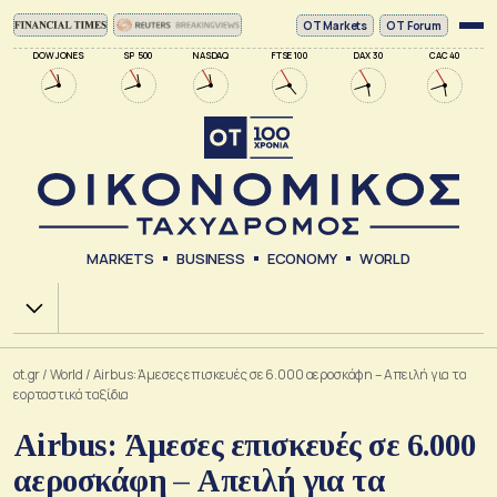
ΟΤ Markets
OT Forum
DOW JONES
SP 500
NASDAQ
FTSE 100
DAX 30
CAC 40
MARKETS
BUSINESS
ECONOMY
WORLD
Χ.Α.
ot.gr
/
World
/
Airbus: Άμεσες επισκευές σε 6.000 αεροσκάφη – Απειλή για τα
εορταστικά ταξίδια
Airbus: Άμεσες επισκευές σε 6.000
αεροσκάφη – Απειλή για τα