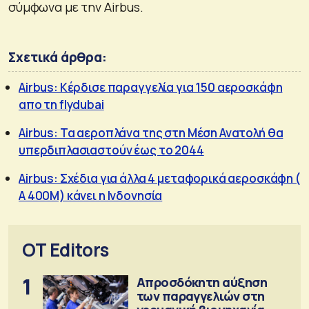
σύμφωνα με την Airbus.
Σχετικά άρθρα:
Airbus: Κέρδισε παραγγελία για 150 αεροσκάφη
απο τη flydubai
Airbus: Τα αεροπλάνα της στη Μέση Ανατολή θα
υπερδιπλασιαστούν έως το 2044
Airbus: Σχέδια για άλλα 4 μεταφορικά αεροσκάφη (
A 400Μ) κάνει η Ινδονησία
OT Editors
1
Απροσδόκητη αύξηση
των παραγγελιών στη