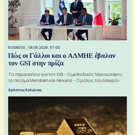
BUSINESS
06.08.2026, 07:00
Πώς οι Γάλλοι και ο ΑΔΜΗΕ έβαλαν
τον GSI στην πρίζα
Το παρασκήνιο για τον GSI – Ο μεθοδικός Μανουσάκης,
το πείσμα Meridiam και Nexans – Ο ρόλος του Μακρόν
Χρήστος Κολώνας