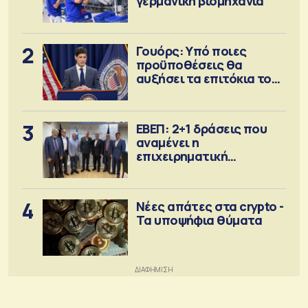
γερμανική βιομηχανία
2
Γουόρς: Υπό ποιες
προϋποθέσεις θα
αυξήσει τα επιτόκια τον
Σεπτέμβριο
3
ΕΒΕΠ: 2+1 δράσεις που
αναμένει η
επιχειρηματική
κοινότητα
4
Νέες απάτες στα crypto -
Τα υποψήφια θύματα