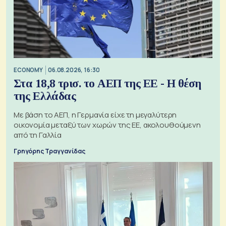
ECONOMY
06.08.2026, 16:30
Στα 18,8 τρισ. το ΑΕΠ της ΕΕ - Η θέση
της Ελλάδας
Με βάση το ΑΕΠ, η Γερμανία είχε τη μεγαλύτερη
οικονομία μεταξύ των χωρών της ΕΕ, ακολουθούμενη
από τη Γαλλία
Γρηγόρης Τραγγανίδας