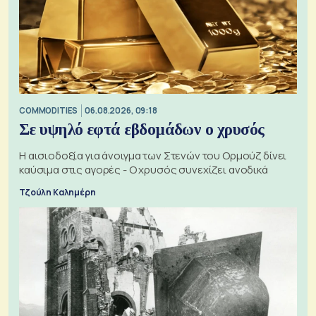
COMMODITIES
06.08.2026, 09:18
Σε υψηλό εφτά εβδομάδων ο χρυσός
Η αισιοδοξία για άνοιγμα των Στενών του Ορμούζ δίνει
καύσιμα στις αγορές - Ο χρυσός συνεχίζει ανοδικά
Τζούλη Καλημέρη