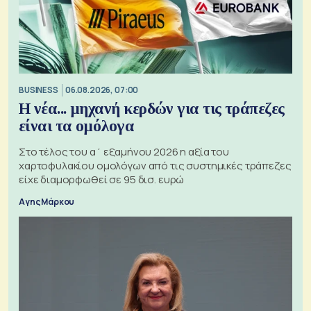
BUSINESS
06.08.2026, 07:00
Η νέα... μηχανή κερδών για τις τράπεζες
είναι τα ομόλογα
Στο τέλος του α΄ εξαμήνου 2026 η αξία του
χαρτοφυλακίου ομολόγων από τις συστημικές τράπεζες
είχε διαμορφωθεί σε 95 δισ. ευρώ
Αγης Μάρκου