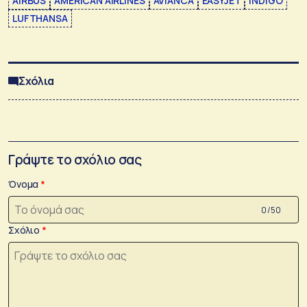
AIRBUS
AMERICAN AIRLINES
AVIANCA
EASYJET
INDIGO
LUFTHANSA
Σχόλια
Γράψτε το σχόλιο σας
Όνομα
0 /50
Σχόλιο