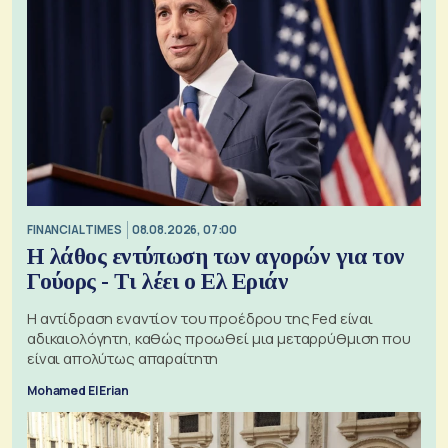
FINANCIAL TIMES
08.08.2026, 07:00
Η λάθος εντύπωση των αγορών για τον
Γούορς - Τι λέει ο Ελ Εριάν
Η αντίδραση εναντίον του προέδρου της Fed είναι
αδικαιολόγητη, καθώς προωθεί μια μεταρρύθμιση που
είναι απολύτως απαραίτητη
Mohamed El Erian