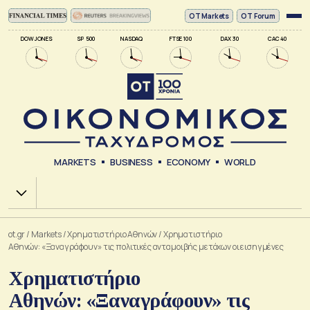
ΟΤ Markets
OT Forum
DOW JONES
SP 500
NASDAQ
FTSE 100
DAX 30
CAC 40
MARKETS
BUSINESS
ECONOMY
WORLD
Χ.Α.
ot.gr
/
Markets
/
Xρηματιστήριο Αθηνών
/
Χρηματιστήριο
Αθηνών: «Ξαναγράφουν» τις πολιτικές ανταμοιβής μετόχων οι εισηγμένες
Χρηματιστήριο
Αθηνών: «Ξαναγράφουν» τις