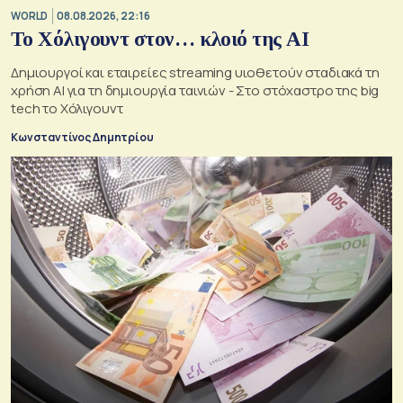
WORLD
08.08.2026, 22:16
Το Χόλιγουντ στον… κλοιό της AI
Δημιουργοί και εταιρείες streaming υιοθετούν σταδιακά τη
χρήση AI για τη δημιουργία ταινιών - Στο στόχαστρο της big
tech το Χόλιγουντ
Κωνσταντίνος Δημητρίου