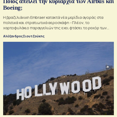
Ποιός απειλεί την κυριαρχία των Airbus και
Boeing;
Η βραζιλιάνικη Embraer κατακτά νέα μερίδια αγοράς στα
πολιτικά και στρατιωτικά αεροσκάφη - Πλέον, το
χαρτοφυλάκιο παραγγελιών της εχει φτάσει το ρεκόρ των
34,5 δισ. δολαρίων
Αλέξανδρος Σιουτζούκης