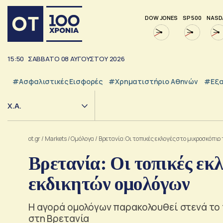
DOW JONES
SP 500
NASD
15:50
ΣΑΒΒΑΤΟ
08
ΑΥΓΟΥΣΤΟΥ
2026
#Ασφαλιστικές Εισφορές
#Χρηματιστήριο Αθηνών
#εξα
Χ.Α.
ot.gr
/
Markets
/
Ομόλογα
/
Βρετανία: Οι τοπικές εκλογές στο μικροσκόπι
Βρετανία: Οι τοπικές εκ
εκδικητών ομολόγων
Η αγορά ομολόγων παρακολουθεί στενά το π
στη Βρετανία