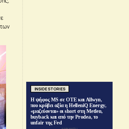
σης,
σε
 των
INSIDE STORIES
Η ψήφος MS σε ΟΤΕ και Allwyn,
που κρύβει αξία η HelleniQ Energy,
«μαζεύονται» οι short στη Metlen,
buyback και από την Prodea, το
unfair της Fed