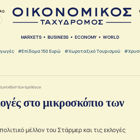
AQ
MARKETS
BUSINESS
ECONOMY
WORLD
γωγές
#Επίδομα 150 Ευρώ
#Χωροταξικό Τουρισμού
#Χρυσή
ο των εκδικητών ομολόγων
λογές στο μικροσκόπιο των
ολιτικό μέλλον του Στάρμερ και τις εκλογές