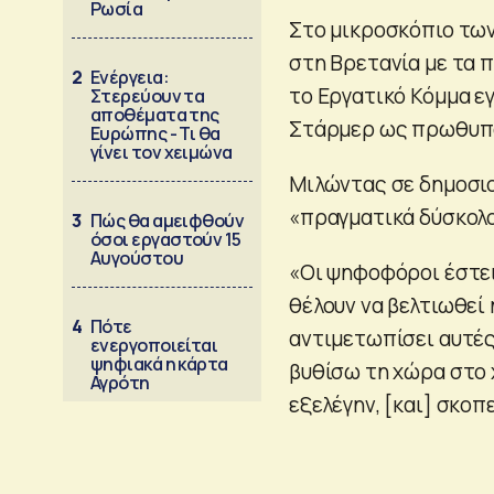
Ρωσία
Στο μικροσκόπιο τω
στη Βρετανία με τα 
2
Ενέργεια:
το Εργατικό Κόμμα ε
Στερεύουν τα
αποθέματα της
Στάρμερ ως πρωθυπ
Ευρώπης - Τι θα
γίνει τον χειμώνα
Μιλώντας σε δημοσι
«πραγματικά δύσκολο
3
Πώς θα αμειφθούν
όσοι εργαστούν 15
Αυγούστου
«Οι ψηφοφόροι έστειλ
θέλουν να βελτιωθεί 
4
Πότε
αντιμετωπίσει αυτές 
ενεργοποιείται
ψηφιακά η κάρτα
βυθίσω τη χώρα στο 
Αγρότη
εξελέγην, [και] σκο