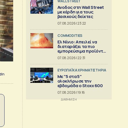
WALL STREET
Ανοδος στη Wall Street
με κέρδη για τους
βασικούς δείκτες
07.08.2026 | 23:22
COMMODITIES
Ελ Νίνιο: Απειλεί να
διαταράξει τα πιο
εμπορεύσιμα προϊόντα
στον κόσμο
07.08.2026 | 22:31
ΕΥΡΩΠΑΪΚΑ ΧΡΗΜΑΤΙΣΤΗΡΙΑ
dIn
Με "5 στα 5"
ολοκλήρωσε την
εβδομάδα ο Stoxx 600
07.08.2026 | 19:16