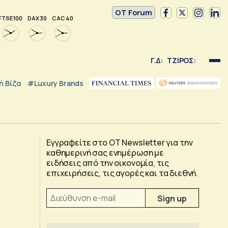
OT Forum
FTSE 100
DAX 30
CAC 40
Γ.Δ:
ΤΖΙΡΟΣ:
 Βίζα
#luxury Brands
Εγγραφείτε στο OT Newsletter για την
καθημερινή σας ενημέρωση με
ειδήσεις από την οικονομία, τις
επιχειρήσεις, τις αγορές και τα διεθνή.