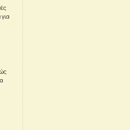
γές
 για
πώς
να