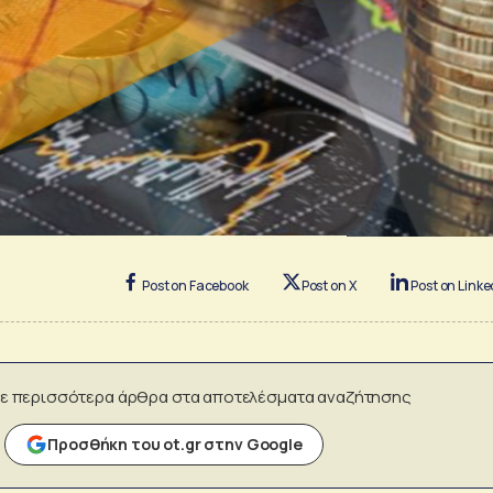
Post on Facebook
Post on X
Post on Linke
ε περισσότερα άρθρα στα αποτελέσματα αναζήτησης
Προσθήκη του ot.gr στην Google