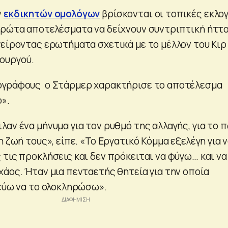
ν
εκδικητών ομολόγων
βρίσκονται οι τοπικές εκλο
πρώτα αποτελέσματα να δείχνουν συντριπτική ήττα
γείροντας ερωτήματα σχετικά με το μέλλον του Κιρ
ουργού.
ογράφους ο Στάρμερ χαρακτήρισε το αποτέλεσμα
».
αν ένα μήνυμα για τον ρυθμό της αλλαγής, για το 
η ζωή τους», είπε. «Το Εργατικό Κόμμα εξελέγη για 
τις προκλήσεις και δεν πρόκειται να φύγω… και να
χάος. Ήταν μια πενταετής θητεία για την οποία
πεύω να το ολοκληρώσω».