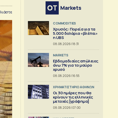
Markets
λιάστε
COMMODITIES
Χρυσός: Πορεία για τα
5.000 δολάρια «βλέπει»
η UBS
08.08.2026 | 18:31
MARKETS
Εβδομαδιαίες απώλειες
άνω 7% για το μαύρο
χρυσό
08.08.2026 | 16:55
XΡΗΜΑΤΙΣΤΗΡΙΟ ΑΘΗΝΩΝ
Οι 30 ημέρες που θα
κρίνουν τις ελληνικές
μετοχές [γράφημα]
08.08.2026 | 07:00