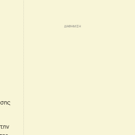
άσης
 την