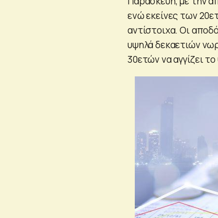
Παρασκευή, με την α
ενώ εκείνες των 20ετ
αντίστοιχα. Οι απο
υψηλά δεκαετιών νωρ
30ετών να αγγίζει το