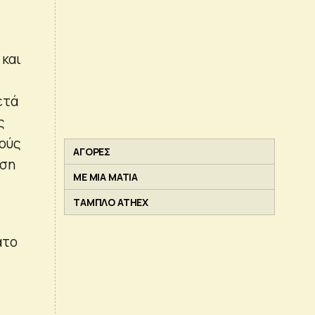
 και
ετά
ς
κούς
ΑΓΟΡΕΣ
έση
ΜΕ ΜΙΑ ΜΑΤΙΑ
ΤΑΜΠΛΟ ATHEX
ατο