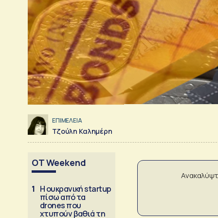
ΕΠΙΜΕΛΕΙΑ
Τζούλη Καλημέρη
OT Weekend
Ανακαλύψτ
1
Η ουκρανική startup
πίσω από τα
drones που
χτυπούν βαθιά τη