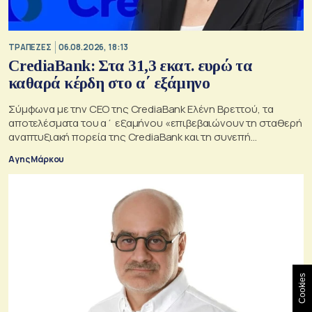
ΤΡΑΠΕΖΕΣ
06.08.2026, 18:13
CrediaBank: Στα 31,3 εκατ. ευρώ τα
καθαρά κέρδη στο α΄ εξάμηνο
Σύμφωνα με την CEO της CrediaBank Ελένη Βρεττού, τα
αποτελέσματα του α΄ εξαμήνου «επιβεβαιώνουν τη σταθερή
αναπτυξιακή πορεία της CrediaBank και τη συνεπή
υλοποίηση της στρατηγικής μας»
Αγης Μάρκου
Cookies