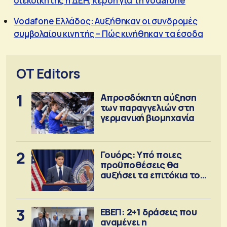
διεκδικητής η ΔΕΗ, κέρδη για τη Vodafone
Vodafone Eλλάδος: Aυξήθηκαν οι συνδρομές
συμβολαίου κινητής – Πώς κινήθηκαν τα έσοδα
OT Editors
1
Απροσδόκητη αύξηση
των παραγγελιών στη
γερμανική βιομηχανία
2
Γουόρς: Υπό ποιες
προϋποθέσεις θα
αυξήσει τα επιτόκια τον
Σεπτέμβριο
3
ΕΒΕΠ: 2+1 δράσεις που
αναμένει η