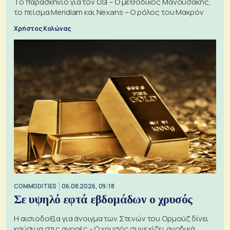
Το παρασκήνιο για τον GSI – Ο μεθοδικός Μανουσάκης,
το πείσμα Meridiam και Nexans – Ο ρόλος του Μακρόν
Χρήστος Κολώνας
COMMODITIES
06.08.2026, 09:18
Σε υψηλό εφτά εβδομάδων ο χρυσός
Η αισιοδοξία για άνοιγμα των Στενών του Ορμούζ δίνει
καύσιμα στις αγορές - Ο χρυσός συνεχίζει ανοδικά