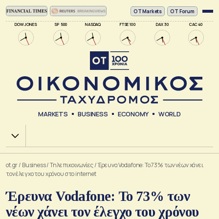
ΟΤ Markets
OT Forum
DOW JONES
SP 500
NASDAQ
FTSE 100
DAX 30
CAC 40
MARKETS
BUSINESS
ECONOMY
WORLD
Χ.Α.
ot.gr
/
Business
/
Τηλεπικοινωνίες
/
Έρευνα Vodafone: Το 73% των νέων χάνει
τον έλεγχο του χρόνου στο internet
Έρευνα Vodafone: Το 73% των
νέων χάνει τον έλεγχο του χρόνου