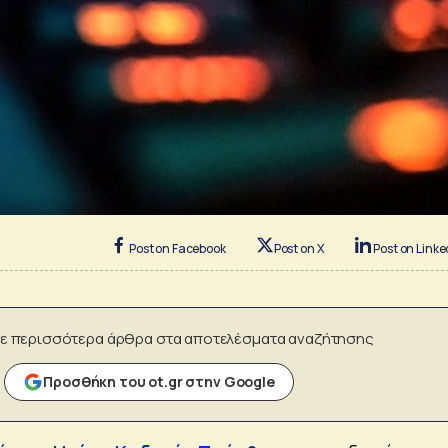
Post on Facebook
Post on X
Post on Linke
ε περισσότερα άρθρα στα αποτελέσματα αναζήτησης
Προσθήκη του ot.gr στην Google