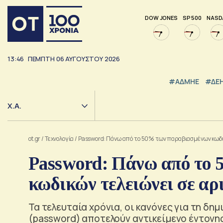
DOW JONES
SP 500
NASD
13:46
ΠΕΜΠΤΗ
06
ΑΥΓΟΥΣΤΟΥ
2026
#ΑΔΜΗΕ
#ΔΕ
Χ.Α.
ot.gr
/
Τεχνολογία
/
Password: Πάνω από το 50% των παραβιασμένων κωδι
Password: Πάνω από το
κωδικών τελειώνει σε αρ
Τα τελευταία χρόνια, οι κανόνες για τη δ
(password) αποτελούν αντικείμενο έντονη