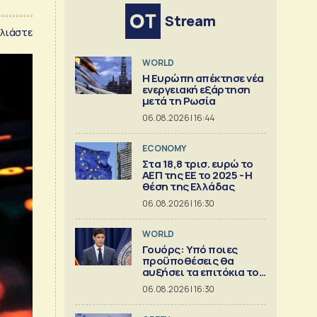
Stream
λιάστε
WORLD
Η Ευρώπη απέκτησε νέα
ενεργειακή εξάρτηση
μετά τη Ρωσία
06.08.2026 | 16:44
ECONOMY
Στα 18,8 τρισ. ευρώ το
ΑΕΠ της ΕΕ το 2025 - Η
θέση της Ελλάδας
06.08.2026 | 16:30
WORLD
Γουόρς: Υπό ποιες
προϋποθέσεις θα
αυξήσει τα επιτόκια τον
Σεπτέμβριο
06.08.2026 | 16:30