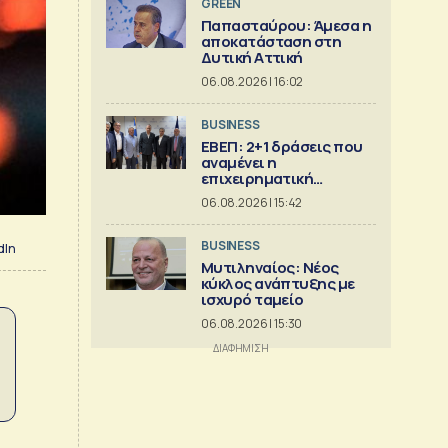
GREEN
Παπασταύρου: Άμεσα η
αποκατάσταση στη
Δυτική Αττική
06.08.2026 | 16:02
BUSINESS
ΕΒΕΠ: 2+1 δράσεις που
αναμένει η
επιχειρηματική
κοινότητα
06.08.2026 | 15:42
BUSINESS
dIn
Μυτιληναίος: Νέος
κύκλος ανάπτυξης με
ισχυρό ταμείο
06.08.2026 | 15:30