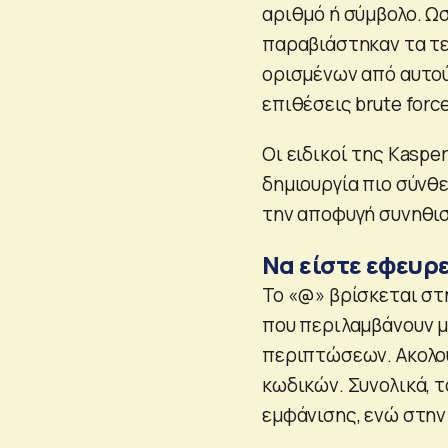
αριθμό ή σύμβολο. Ω
παραβιάστηκαν τα τελ
ορισμένων από αυτού
επιθέσεις brute forc
Οι ειδικοί της Kaspe
δημιουργία πιο σύνθ
την αποφυγή συνηθι
Να είστε εφευρ
Το «@» βρίσκεται σ
που περιλαμβάνουν μ
περιπτώσεων. Ακολουθ
κωδικών. Συνολικά, 
εμφάνισης, ενώ στην 