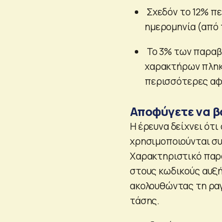
Σχεδόν το 12% πε
ημερομηνία (από 
Το 3% των παραβ
χαρακτήρων πληκτ
περισσότερες αφο
Αποφύγετε να β
Η έρευνα δείχνει ότ
χρησιμοποιούνται συ
Χαρακτηριστικό παράδ
στους κωδικούς αυξή
ακολουθώντας τη ραγ
τάσης.