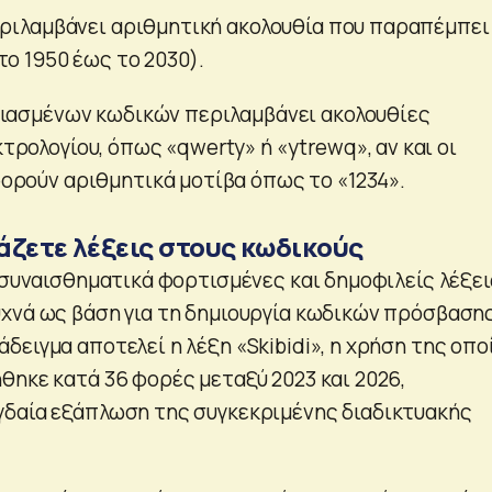
ριλαμβάνει αριθμητική ακολουθία που παραπέμπει
το 1950 έως το 2030).
ιασμένων κωδικών περιλαμβάνει ακολουθίες
ρολογίου, όπως «qwerty» ή «ytrewq», αν και οι
ρούν αριθμητικά μοτίβα όπως το «1234».
άζετε λέξεις στους κωδικούς
ι συναισθηματικά φορτισμένες και δημοφιλείς λέξει
χνά ως βάση για τη δημιουργία κωδικών πρόσβασης
ειγμα αποτελεί η λέξη «Skibidi», η χρήση της οπο
θηκε κατά 36 φορές μεταξύ 2023 και 2026,
δαία εξάπλωση της συγκεκριμένης διαδικτυακής