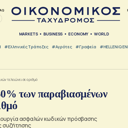
AQ
MARKETS
BUSINESS
ECONOMY
WORLD
Η
#ελληνικές Τράπεζες
#Αγρότες
#Γραφεία
#HELLENiQ E
κών τελειώνει σε αριθμό
 50% των παραβιασμένων
ιθμό
ημιουργία ασφαλών κωδικών πρόσβασης
ς συζήτησης