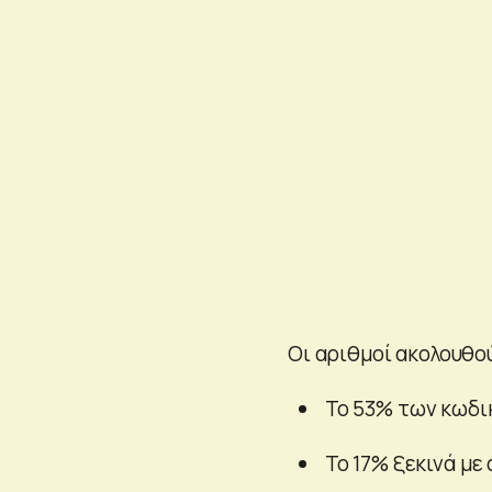
Οι αριθμοί ακολουθο
Το 53% των κωδικ
Το 17% ξεκινά με 