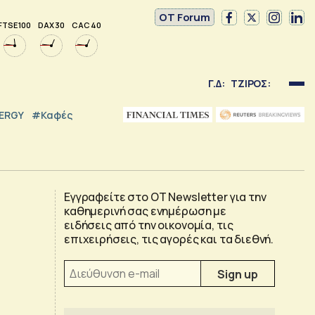
OT Forum
FTSE 100
DAX 30
CAC 40
Γ.Δ:
ΤΖΙΡΟΣ:
NERGY
#καφές
Εγγραφείτε στο OT Newsletter για την
καθημερινή σας ενημέρωση με
ειδήσεις από την οικονομία, τις
επιχειρήσεις, τις αγορές και τα διεθνή.