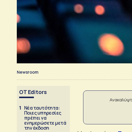
Newsroom
OT Editors
Ανακαλύψτ
1
Νέα ταυτότητα:
Ποιες υπηρεσίες
πρέπει να
ενημερώσετε μετά
την έκδοση