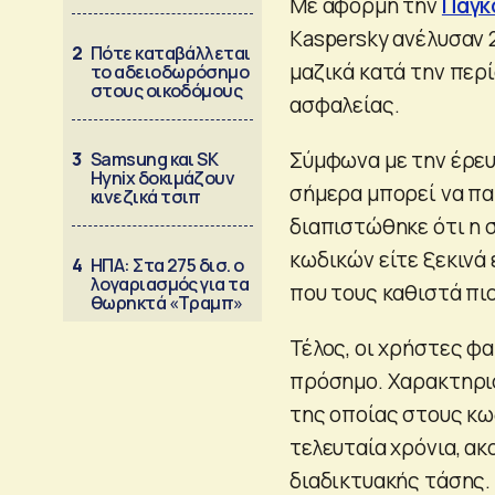
Με αφορμή την
Παγκ
Kaspersky ανέλυσαν 
2
Πότε καταβάλλεται
μαζικά κατά την περ
το αδειοδωρόσημο
στους οικοδόμους
ασφαλείας.
Σύμφωνα με την έρευ
3
Samsung και SK
Hynix δοκιμάζουν
σήμερα μπορεί να πα
κινεζικά τσιπ
διαπιστώθηκε ότι η
κωδικών είτε ξεκινά 
4
ΗΠΑ: Στα 275 δισ. ο
λογαριασμός για τα
που τους καθιστά πιο
θωρηκτά «Τραμπ»
Τέλος, οι χρήστες φα
πρόσημο. Χαρακτηρισ
της οποίας στους κω
τελευταία χρόνια, α
διαδικτυακής τάσης.