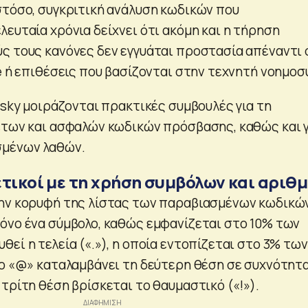
στόσο, συγκριτική ανάλυση κωδικών που
ευταία χρόνια δείχνει ότι ακόμη και η τήρηση
ς τους κανόνες δεν εγγυάται προστασία απέναντι 
e ή επιθέσεις που βασίζονται στην τεχνητή νοημοσ
rsky μοιράζονται πρακτικές συμβουλές για τη
ετων και ασφαλών κωδικών πρόσβασης, καθώς και γ
σμένων λαθών.
ετικοί με τη χρήση συμβόλων και αριθ
την κορυφή της λίστας των παραβιασμένων κωδικώ
όνο ένα σύμβολο, καθώς εμφανίζεται στο 10% των
εί η τελεία («.»), η οποία εντοπίζεται στο 3% των
το «@» καταλαμβάνει τη δεύτερη θέση σε συχνότητ
τρίτη θέση βρίσκεται το θαυμαστικό («!»).