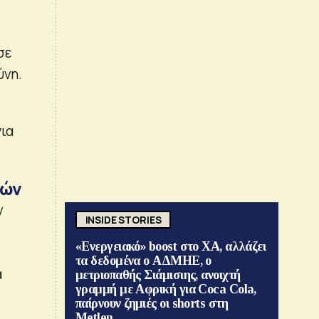
σε
ύνη.
ια
μών
ν
INSIDE STORIES
«Ενεργειακό» boost στο ΧΑ, αλλάζει
τα δεδομένα ο ΑΔΜΗΕ, ο
α
μετριοπαθής Σιάμισιης, ανοιχτή
γραμμή με Αφρική για Coca Cola,
παίρνουν ζημιές οι shorts στη
Metlen