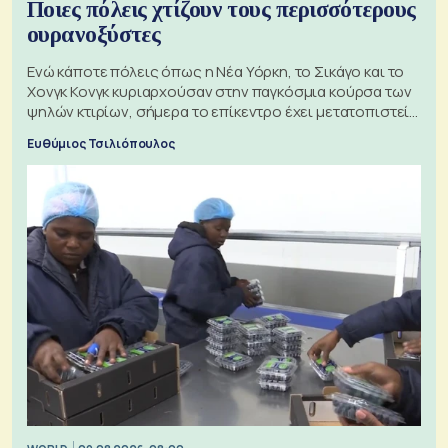
Ποιες πόλεις χτίζουν τους περισσότερους
ουρανοξύστες
Ενώ κάποτε πόλεις όπως η Νέα Υόρκη, το Σικάγο και το
Χονγκ Κονγκ κυριαρχούσαν στην παγκόσμια κούρσα των
ψηλών κτιρίων, σήμερα το επίκεντρο έχει μετατοπιστεί
προς την Ασία
Ευθύμιος Τσιλιόπουλος