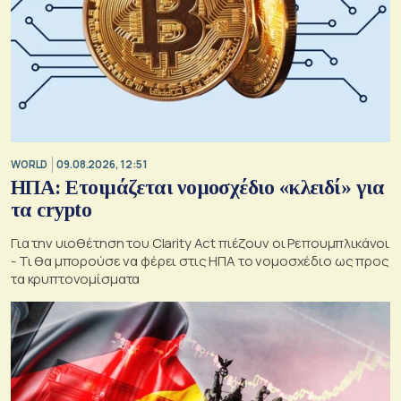
WORLD
09.08.2026, 12:51
ΗΠΑ: Ετοιμάζεται νομοσχέδιο «κλειδί» για
τα crypto
Για την υιοθέτηση του Clarity Act πιέζουν οι Ρεπουμπλικάνοι
- Τι θα μπορούσε να φέρει στις ΗΠΑ το νομοσχέδιο ως προς
τα κρυπτονομίσματα