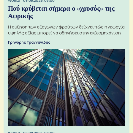
WORLD
09.08.2026, 08:00
Πού κρύβεται σήμερα ο «χρυσός» της
Αφρικής
Η αύξηση των εξαγωγών φρούτων δείχνει πώς η γεωργία
υψηλής αξίας μπορεί να οδηγήσει στην εκβιομηχάνιση
Γρηγόρης Τραγγανίδας