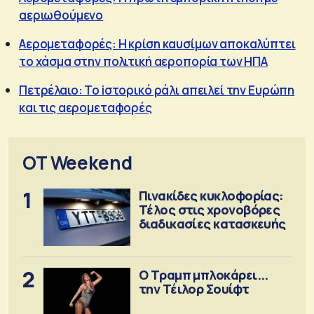
αεριωθούμενο
Αερομεταφορές: Η κρίση καυσίμων αποκαλύπτει
το χάσμα στην πολιτική αεροπορία των ΗΠΑ
Πετρέλαιο: To iστορικό ράλι απειλεί την Ευρώπη
και τις αερομεταφορές
OT Weekend
1
Πινακίδες κυκλοφορίας:
Τέλος στις χρονοβόρες
διαδικασίες κατασκευής
2
Ο Τραμπ μπλοκάρει...
την Τέιλορ Σουίφτ