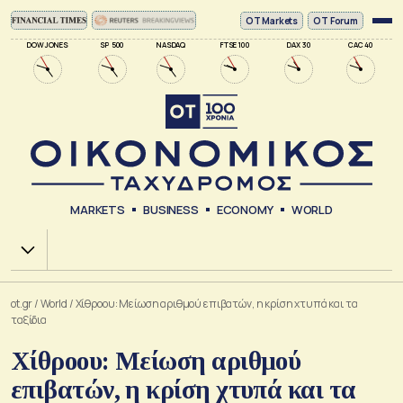
ΟΤ Markets
OT Forum
DOW JONES
SP 500
NASDAQ
FTSE 100
DAX 30
CAC 40
MARKETS
BUSINESS
ECONOMY
WORLD
Χ.Α.
ot.gr
/
World
/
Χίθροου: Μείωση αριθμού επιβατών, η κρίση χτυπά και τα
ταξίδια
Χίθροου: Μείωση αριθμού
επιβατών, η κρίση χτυπά και τα