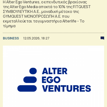
Η Alter Ego Ventures, ο επενδυτικός βραχίονας
της Alter Ego Media αποκτά το 10% της FITQUEST
ΣΥΜΒΟΥΛΕΥΤΙΚΗ Α.Ε., μοναδική μέτοχο της
GΥMQUEST ΜΟΝΟΠΡΟΣΩΠΗ Α.Ε. που
εκμεταλλεύεται τα γυμναστήρια Alterlife - Το
τίμημα
BUSINESS
12.05.2026, 18:27