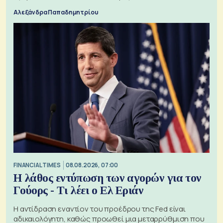
Αλεξάνδρα Παπαδημητρίου
FINANCIAL TIMES
08.08.2026, 07:00
Η λάθος εντύπωση των αγορών για τον
Γούορς - Τι λέει ο Ελ Εριάν
Η αντίδραση εναντίον του προέδρου της Fed είναι
αδικαιολόγητη, καθώς προωθεί μια μεταρρύθμιση που