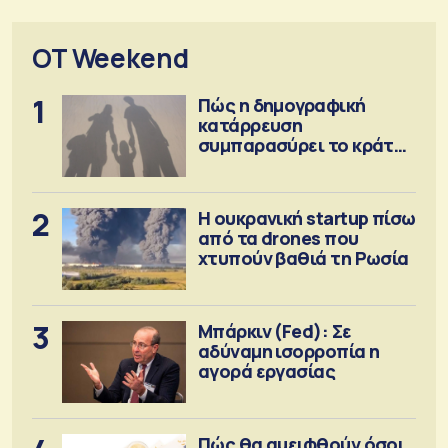
OT Weekend
1
Πώς η δημογραφική
κατάρρευση
συμπαρασύρει το κράτος
πρόνοιας
2
Η ουκρανική startup πίσω
από τα drones που
χτυπούν βαθιά τη Ρωσία
3
Μπάρκιν (Fed): Σε
αδύναμη ισορροπία η
αγορά εργασίας
Πώς θα αμειφθούν όσοι