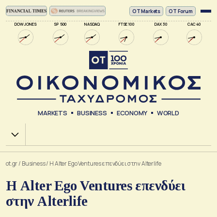
ΟΤ Markets
OT Forum
DOW JONES
SP 500
NASDAQ
FTSE 100
DAX 30
CAC 40
MARKETS
BUSINESS
ECONOMY
WORLD
Χ.Α.
ot.gr
/
Business
/
Η Alter Ego Ventures επενδύει στην Alterlife
Η Alter Ego Ventures επενδύει
στην Alterlife