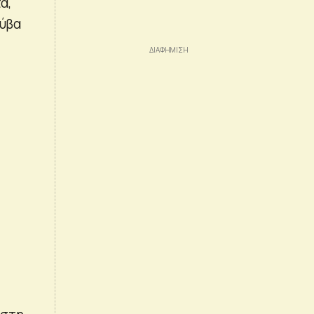
α,
ούβα