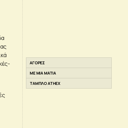
δα
δας
ικά
κές-
ΑΓΟΡΕΣ
ΜΕ ΜΙΑ ΜΑΤΙΑ
ΤΑΜΠΛΟ ATHEX
ές