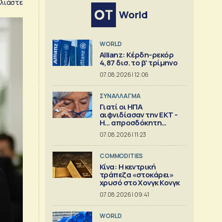
λιάστε
World
WORLD
Allianz: Κέρδη-ρεκόρ
4,87 δισ. το β' τρίμηνο
07.08.2026 | 12:06
ΣΥΝΑΛΛΑΓΜΑ
Γιατί οι ΗΠΑ
αιφνιδίασαν την ΕΚΤ -
Η... απροσδόκητη
κίνηση
07.08.2026 | 11:23
COMMODITIES
Κίνα: Η κεντρική
τράπεζα «στοκάρει»
χρυσό στο Χονγκ Κονγκ
07.08.2026 | 09:41
WORLD