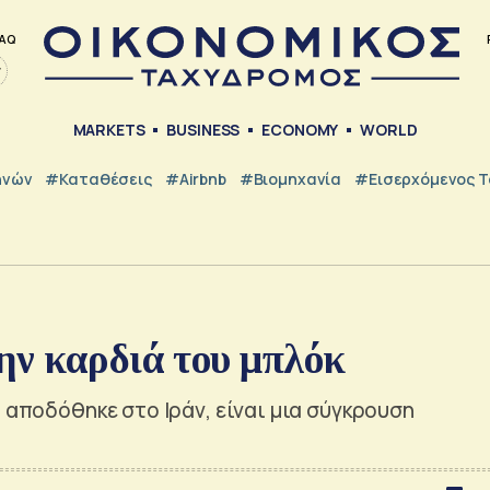
AQ
MARKETS
BUSINESS
ECONOMY
WORLD
ηνών
#Καταθέσεις
#Airbnb
#Βιομηχανία
#εισερχόμενος Τ
ην καρδιά του μπλόκ
 αποδόθηκε στο Ιράν, είναι μια σύγκρουση