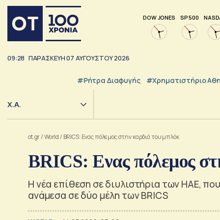
DOW JONES
SP 500
NASD
09:28
ΠΑΡΑΣΚΕΥΗ
07
ΑΥΓΟΥΣΤΟΥ
2026
#ρήτρα Διαφυγής
#Χρηματιστήριο Αθ
Χ.Α.
ot.gr
/
World
/
BRICS: Ενας πόλεμος στην καρδιά του μπλόκ
BRICS: Ενας πόλεμος στ
Η νέα επίθεση σε διυλιστήρια των ΗΑΕ, που
ανάμεσα σε δύο μέλη των BRICS