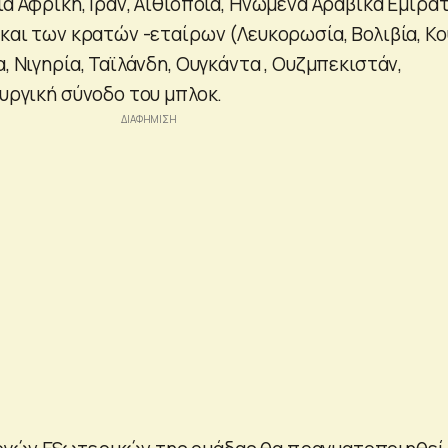
ια Αφρική, Ιραν, Αιθιοποία, Ηνωμένα Αραβικά Εμιράτ
 και των κρατών -εταίρων (Λευκορωσία, Βολιβία, Κ
α, Νιγηρία, Ταϊλάνδη, Ουγκάντα , Ουζμπεκιστάν,
ουργική σύνοδο του μπλοκ.