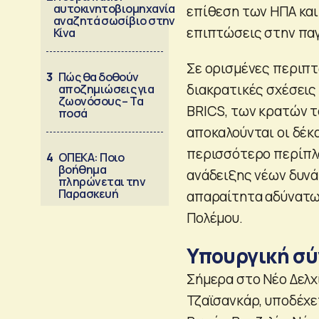
αυτοκινητοβιομηχανία
επίθεση των ΗΠΑ και 
αναζητά σωσίβιο στην
επιπτώσεις στην παγκ
Κίνα
Σε ορισμένες περιπτ
3
Πώς θα δοθούν
διακρατικές σχέσει
αποζημιώσεις για
ζωονόσους – Τα
BRICS, των κρατών τ
ποσά
αποκαλούνται οι δέκ
περισσότερο περίπλο
4
ΟΠΕΚΑ: Ποιο
βοήθημα
ανάδειξης νέων δυνά
πληρώνεται την
Παρασκευή
απαραίτητα αδύνατων
Πολέμου.
Υπουργική σύ
Σήμερα στο Νέο Δελ
Τζαϊσανκάρ, υποδέχε