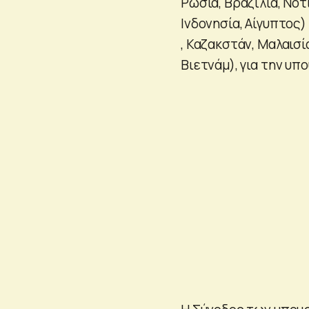
Ρωσία, Βραζιλία, Νότ
Ινδονησία, Αίγυπτος)
, Καζακστάν, Μαλαισί
Βιετνάμ), για την υπ