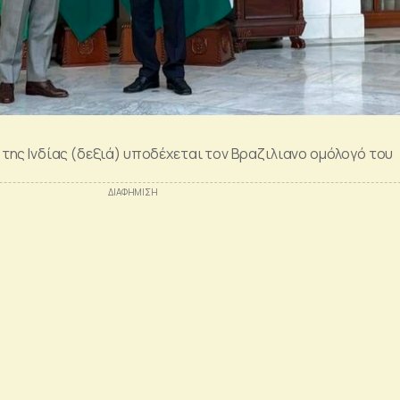
ης Ινδίας (δεξιά) υποδέχεται τον Βραζιλιανο ομόλογό του