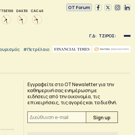
OT Forum
FTSE 100
DAX 30
CAC 40
Γ.Δ:
ΤΖΙΡΟΣ:
ουρισμός
#Πετρέλαιο
Εγγραφείτε στο OT Newsletter για την
καθημερινή σας ενημέρωση με
ειδήσεις από την οικονομία, τις
επιχειρήσεις, τις αγορές και τα διεθνή.