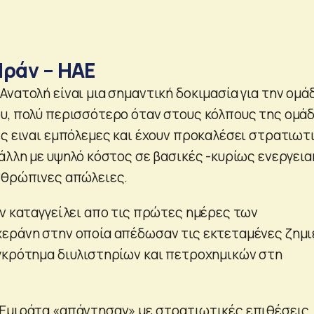
Ιράν – ΗΑΕ
νατολή είναι μια σημαντική δοκιμασία για την ομά
υ, πολύ περισσότερο όταν στους κόλπους της ομά
ες ειναι εμπόλεμες και έχουν προκαλέσει στρατιωτ
άλλη με υψηλό κόστος σε βασικές -κυρίως ενεργεια
νθρώπινες απώλειες.
αν καταγγείλει απο τις πρώτες ημέρες των
εράνη στην οποία απέδωσαν τις εκτεταμένες ζημι
γκρότημα διυλιστηρίων και πετροχημικών στη
Εμιράτα «απάντησαν» με στρατιωτικές επιθέσεις