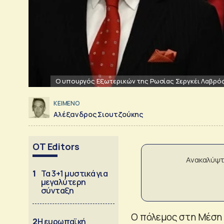
Ο υπουργός Εξωτερικών της Ρωσίας Σεργκέι Λαβρόφ 
ΚΕΙΜΕΝΟ
Αλέξανδρος Σιουτζούκης
OT Editors
Ανακαλύψτ
1
Τα 3+1 μυστικά για
μεγαλύτερη
σύνταξη
Ο πόλεμος στη Μέση 
2
Η ευρωπαϊκή