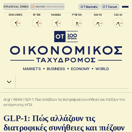
ΟΤ Markets
OT Forum
DOW JONES
SP 500
NASDAQ
FTSE 100
DAX 30
CAC 40
MARKETS
BUSINESS
ECONOMY
WORLD
Χ.Α.
ot.gr
/
World
/
GLP-1: Πώς αλλάζουν τις διατροφικές συνήθειες και πιέζουν την
εστίαση στις ΗΠΑ
GLP-1: Πώς αλλάζουν τις
διατροφικές συνήθειες και πιέζουν