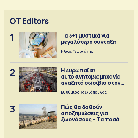
OT Editors
1
Τα 3+1 μυστικά για
μεγαλύτερη σύνταξη
Ηλίας Γεωργάκης
2
Η ευρωπαϊκή
αυτοκινητοβιομηχανία
αναζητά σωσίβιο στην
Κίνα
Ευθύμιος Τσιλιόπουλος
3
Πώς θα δοθούν
αποζημιώσεις για
ζωονόσους – Τα ποσά