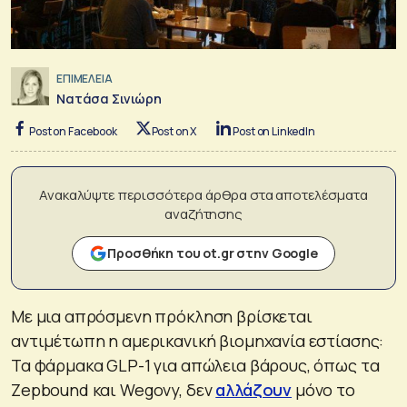
ΕΠΙΜΕΛΕΙΑ
Νατάσα Σινιώρη
Post on Facebook
Post on X
Post on LinkedIn
Ανακαλύψτε περισσότερα άρθρα στα αποτελέσματα
αναζήτησης
Προσθήκη του ot.gr στην Google
Με μια απρόσμενη πρόκληση βρίσκεται
αντιμέτωπη η αμερικανική βιομηχανία εστίασης:
Τα φάρμακα GLP-1 για απώλεια βάρους, όπως τα
Zepbound και Wegovy, δεν
αλλάζουν
μόνο το