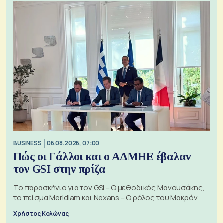
BUSINESS
06.08.2026, 07:00
Πώς οι Γάλλοι και ο ΑΔΜΗΕ έβαλαν
τον GSI στην πρίζα
Το παρασκήνιο για τον GSI – Ο μεθοδικός Μανουσάκης,
το πείσμα Meridiam και Nexans – Ο ρόλος του Μακρόν
Χρήστος Κολώνας