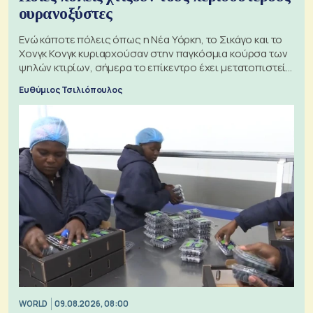
ουρανοξύστες
Ενώ κάποτε πόλεις όπως η Νέα Υόρκη, το Σικάγο και το
Χονγκ Κονγκ κυριαρχούσαν στην παγκόσμια κούρσα των
ψηλών κτιρίων, σήμερα το επίκεντρο έχει μετατοπιστεί
προς την Ασία
Ευθύμιος Τσιλιόπουλος
WORLD
09.08.2026, 08:00