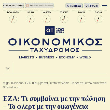
ΟΤ Markets
OT Forum
DOW JONES
SP 500
NASDAQ
FTSE 100
DAX 30
CAC 40
MARKETS
BUSINESS
ECONOMY
WORLD
Χ.Α.
ot.gr
/
Business
/
ΕΖΑ: Τι συμβαίνει με την πώληση – Το φλερτ με την οικογένεια
Shamshoum
ΕΖΑ: Τι συμβαίνει με την πώληση
– Το φλερτ με την οικογένεια