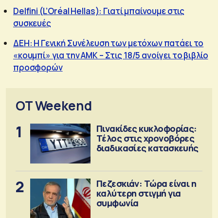
Delfini (L’Oréal Hellas): Γιατί μπαίνουμε στις
συσκευές
ΔΕΗ: Η Γενική Συνέλευση των μετόχων πατάει το
«κουμπί» για την ΑΜΚ – Στις 18/5 ανοίγει το βιβλίο
προσφορών
OT Weekend
1
Πινακίδες κυκλοφορίας:
Τέλος στις χρονοβόρες
διαδικασίες κατασκευής
2
Πεζεσκιάν: Τώρα είναι η
καλύτερη στιγμή για
συμφωνία