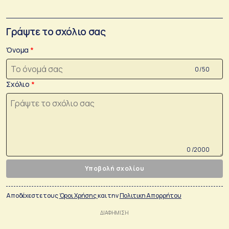
Γράψτε το σχόλιο σας
Όνομα
0 /50
Σχόλιο
0 /2000
Υποβολή σχολίου
Αποδέχεστε τους
Όροι Χρήσης
και την
Πολιτικη Απορρήτου