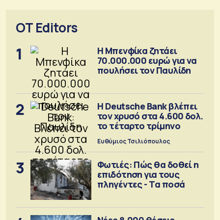
OT Editors
1
Η Μπενφίκα ζητάει
70.000.000 ευρώ για να
πουλήσει τον Παυλίδη
2
Η Deutsche Bank βλέπει
τον χρυσό στα 4.600 δολ.
το τέταρτο τρίμηνο
Ευθύμιος Τσιλιόπουλος
3
Φωτιές: Πώς θα δοθεί η
επιδότηση για τους
πληγέντες - Τα ποσά
Νέες 8.000 θέσεις