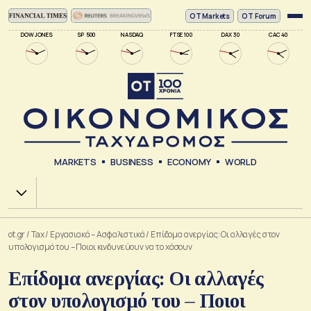
ΟΤ Markets
OT Forum
DOW JONES
SP 500
NASDAQ
FTSE 100
DAX 30
CAC 40
MARKETS
BUSINESS
ECONOMY
WORLD
Χ.Α.
ot.gr
/
Tax
/
Εργασιακά – Ασφαλιστικά
/
Επίδομα ανεργίας: Οι αλλαγές στον
υπολογισμό του – Ποιοι κινδυνεύουν να το χάσουν
Επίδομα ανεργίας: Οι αλλαγές
στον υπολογισμό του – Ποιοι