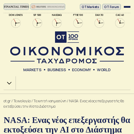
ΟΤ Markets
OT Forum
DOW JONES
SP 500
NASDAQ
FTSE 100
DAX 30
CAC 40
MARKETS
BUSINESS
ECONOMY
WORLD
Χ.Α.
ot.gr
/
Τεχνολογία
/
Tεχνητή νοημοσύνη
/
NASA: Ενας νέος επεξεργαστής θα
εκτοξεύσει την ΑΙ στο Διάστημα
NASA: Ενας νέος επεξεργαστής θα
εκτοξεύσει την ΑΙ στο Διάστημα