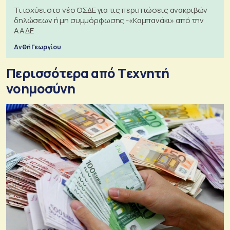
Τι ισχύει στο νέο ΟΣΔΕ για τις περιπτώσεις ανακριβών
δηλώσεων ή μη συμμόρφωσης -«Καμπανάκι» από την
ΑΑΔΕ
Ανθή Γεωργίου
Περισσότερα από Tεχνητή
νοημοσύνη