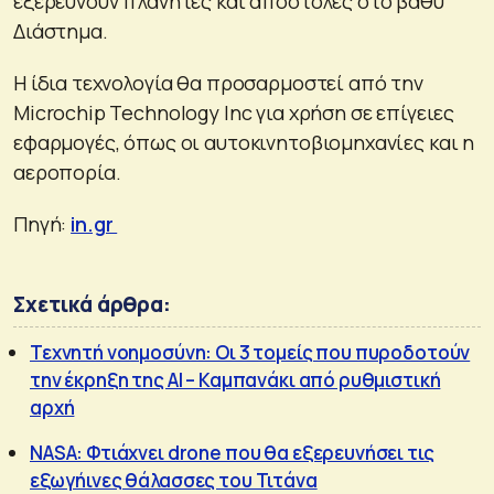
εξερευνούν πλανήτες και αποστολές στο βαθύ
Διάστημα.
Η ίδια τεχνολογία θα προσαρμοστεί από την
Microchip Technology Inc για χρήση σε επίγειες
εφαρμογές, όπως οι αυτοκινητοβιομηχανίες και η
αεροπορία.
Πηγή:
in.gr
Σχετικά άρθρα:
Τεχνητή νοημοσύνη: Οι 3 τομείς που πυροδοτούν
την έκρηξη της ΑΙ – Καμπανάκι από ρυθμιστική
αρχή
NASA: Φτιάχνει drone που θα εξερευνήσει τις
εξωγήινες θάλασσες του Τιτάνα