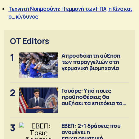
Τεχνητή Νοημοσύνη: Η εμμονή των ΗΠΑ, η Κίνα και
ο… κίνδυνος
OT Editors
1
Απροσδόκητη αύξηση
των παραγγελιών στη
γερμανική βιομηχανία
2
Γουόρς: Υπό ποιες
προϋποθέσεις θα
αυξήσει τα επιτόκια τον
Σεπτέμβριο
3
ΕΒΕΠ: 2+1 δράσεις που
αναμένει η
επιχειρηματική