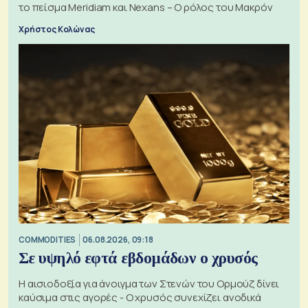
το πείσμα Meridiam και Nexans – Ο ρόλος του Μακρόν
Χρήστος Κολώνας
COMMODITIES
06.08.2026, 09:18
Σε υψηλό εφτά εβδομάδων ο χρυσός
Η αισιοδοξία για άνοιγμα των Στενών του Ορμούζ δίνει
καύσιμα στις αγορές - Ο χρυσός συνεχίζει ανοδικά