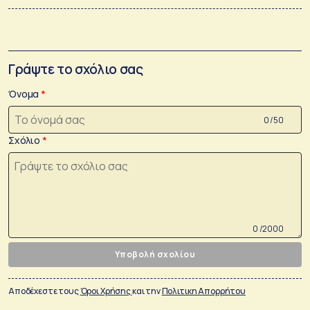
Γράψτε το σχόλιο σας
Όνομα
0 /50
Σχόλιο
0 /2000
Υποβολή σχολίου
Αποδέχεστε τους
Όροι Χρήσης
και την
Πολιτικη Απορρήτου