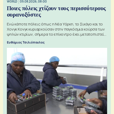
WORLD
09.08.2026, 08:00
Ποιες πόλεις χτίζουν τους περισσότερους
ουρανοξύστες
Ενώ κάποτε πόλεις όπως η Νέα Υόρκη, το Σικάγο και το
Χονγκ Κονγκ κυριαρχούσαν στην παγκόσμια κούρσα των
ψηλών κτιρίων, σήμερα το επίκεντρο έχει μετατοπιστεί
προς την Ασία
Ευθύμιος Τσιλιόπουλος