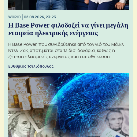
WORLD
08.08.2026, 23:23
Η Base Power φιλοδοξεί να γίνει μεγάλη
εταιρεία ηλεκτρικής ενέργειας
Η Base Power, που συνιδρύθηκε από τον γιό του Μάικλ
Ντελ, Ζακ, αποτιμάται στα 13 δισ. δολάρια, καθώς η
ζήτηση ηλεκτρικής ενέργειας και η αποθήκευση
μπαταριών αυξάνονται
Ευθύμιος Τσιλιόπουλος