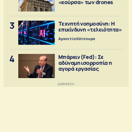
«κούρσα» των drones
3
Τεχνητή νοημοσύνη: Η
επικίνδυνη «τελειότητα»
Αρχοντία Κάτσουρα
4
Μπάρκιν (Fed): Σε
αδύναμη ισορροπία η
αγορά εργασίας