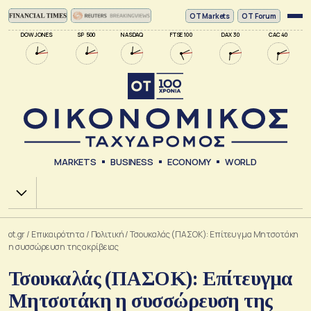
ΟΤ Markets
OT Forum
DOW JONES
SP 500
NASDAQ
FTSE 100
DAX 30
CAC 40
MARKETS
BUSINESS
ECONOMY
WORLD
Χ.Α.
ot.gr
/
Επικαιρότητα
/
Πολιτική
/
Τσουκαλάς (ΠΑΣΟΚ): Επίτευγμα Μητσοτάκη
η συσσώρευση της ακρίβειας
Τσουκαλάς (ΠΑΣΟΚ): Επίτευγμα
Μητσοτάκη η συσσώρευση της