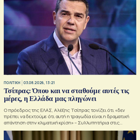
ΠΟΛΙΤΙΚΗ
03.08.2026, 13:21
Τσίπρας: Όπου και να σταθούμε αυτές τις
μέρες, η Ελλάδα μας πληγώνει
Ο πρόεδρος της ΕΛΑΣ, Αλέξης Τσίπρας τονίζει ότι «δεν
πρέπει να δεχτούμε ότι αυτή η τραγωδία είναι η δραματική
απάντηση στην κλιματική κρίση» – Συλλυπητήρια στις
οικογένειες των νεκρών πυροσβεστών