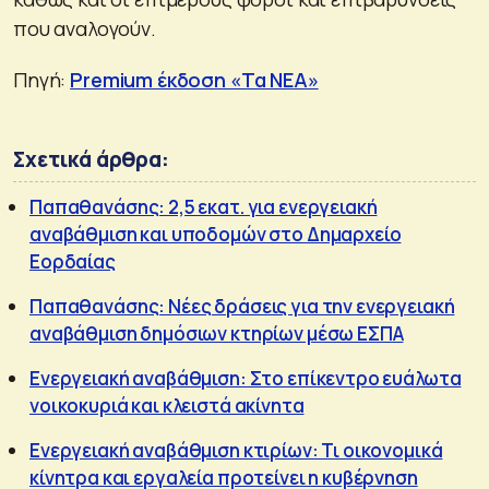
που αναλογούν.
Πηγή:
Premium έκδοση «Τα ΝΕΑ»
Σχετικά άρθρα:
Παπαθανάσης: 2,5 εκατ. για ενεργειακή
αναβάθμιση και υποδομών στο Δημαρχείο
Εορδαίας
Παπαθανάσης: Νέες δράσεις για την ενεργειακή
αναβάθμιση δημόσιων κτηρίων μέσω ΕΣΠΑ
Ενεργειακή αναβάθμιση: Στο επίκεντρο ευάλωτα
νοικοκυριά και κλειστά ακίνητα
Ενεργειακή αναβάθμιση κτιρίων: Τι οικονομικά
κίνητρα και εργαλεία προτείνει η κυβέρνηση