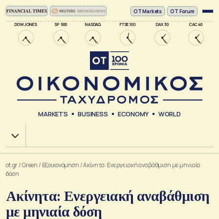
ΟΤ Markets
OT Forum
DOW JONES
SP 500
NASDAQ
FTSE 100
DAX 30
CAC 40
MARKETS
BUSINESS
ECONOMY
WORLD
Χ.Α.
ot.gr
/
Green
/
Εξοικονόμηση
/
Ακίνητα: Ενεργειακή αναβάθμιση με μηνιαία
δόση
Ακίνητα: Ενεργειακή αναβάθμιση
με μηνιαία δόση