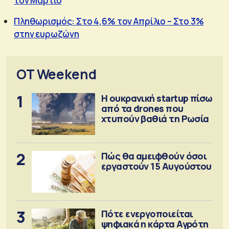
τον Μάρτιο
Πληθωρισμός: Στο 4,6% τον Απρίλιο – Στο 3%
στην ευρωζώνη
OT Weekend
1
Η ουκρανική startup πίσω
από τα drones που
χτυπούν βαθιά τη Ρωσία
2
Πώς θα αμειφθούν όσοι
εργαστούν 15 Αυγούστου
3
Πότε ενεργοποιείται
ψηφιακά η κάρτα Αγρότη