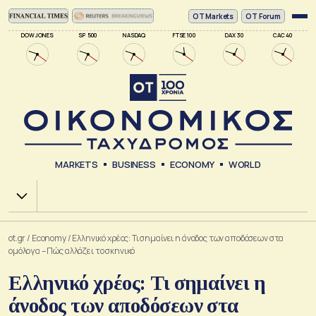
ΟΤ Markets
OT Forum
DOW JONES
SP 500
NASDAQ
FTSE 100
DAX 30
CAC 40
MARKETS
BUSINESS
ECONOMY
WORLD
Χ.Α.
ot.gr
/
Economy
/
Ελληνικό χρέος: Τι σημαίνει η άνοδος των αποδόσεων στα
ομόλογα – Πώς αλλάζει το σκηνικό
Ελληνικό χρέος: Τι σημαίνει η
άνοδος των αποδόσεων στα