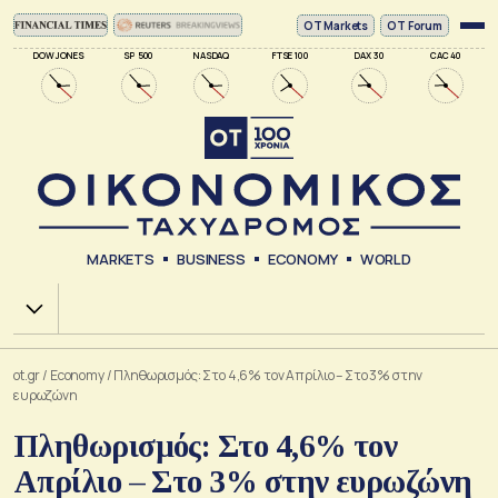
ΟΤ Markets
OT Forum
DOW JONES
SP 500
NASDAQ
FTSE 100
DAX 30
CAC 40
MARKETS
BUSINESS
ECONOMY
WORLD
Χ.Α.
ot.gr
/
Economy
/
Πληθωρισμός: Στο 4,6% τον Απρίλιο – Στο 3% στην
ευρωζώνη
Πληθωρισμός: Στο 4,6% τον
Απρίλιο – Στο 3% στην ευρωζώνη