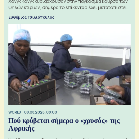
Χονγκ Κονγκ κυριαρχούσαν στην παγκόσμια κούρσα των
ψηλών κτιρίων, σήμερα το επίκεντρο έχει μετατοπιστεί
προς την Ασία
Ευθύμιος Τσιλιόπουλος
WORLD
09.08.2026, 08:00
Πού κρύβεται σήμερα ο «χρυσός» της
Αφρικής