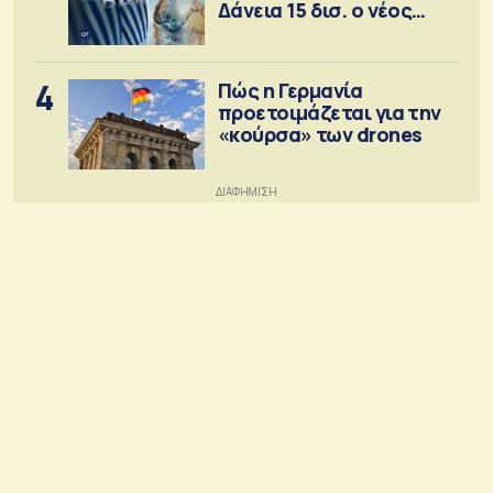
Δάνεια 15 δισ. ο νέος
στόχος
4
Πώς η Γερμανία
προετοιμάζεται για την
«κούρσα» των drones