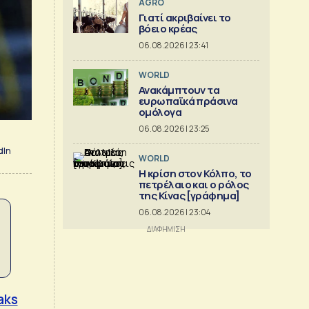
AGRO
Γιατί ακριβαίνει το
βόειο κρέας
06.08.2026 | 23:41
WORLD
Ανακάμπτουν τα
ευρωπαϊκά πράσινα
ομόλογα
06.08.2026 | 23:25
dIn
WORLD
Η κρίση στoν Κόλπο, το
πετρέλαιο και ο ρόλος
της Κίνας [γράφημα]
06.08.2026 | 23:04
aks