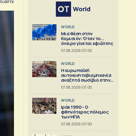
λιάστε
World
WORLD
Μια θέση στην
Κομισιόν: Όταν το...
όνειρο γίνεται εφιάλτης
07.08.2026 | 07:00
WORLD
Η ευρωπαϊκή
αυτοκινητοβιομηχανία
αναζητά σωσίβιο στην
Κίνα
07.08.2026 | 07:00
WORLD
Ιράκ 1990 - Ο
φθηνότερος πόλεμος
των ΗΠΑ
07.08.2026 | 07:00