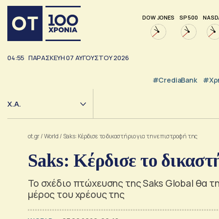
DOW JONES
SP 500
NASD
04:55
ΠΑΡΑΣΚΕΥΗ
07
ΑΥΓΟΥΣΤΟΥ
2026
#CrediaBank
#Χρ
Χ.Α.
ot.gr
/
World
/
Saks: Κέρδισε το δικαστήριο για την επιστροφή της
Saks: Κέρδισε το δικαστ
Το σχέδιο πτώχευσης της Saks Global θα τ
μέρος του χρέους της