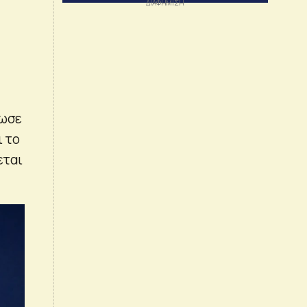
ίωσε
ι το
εται