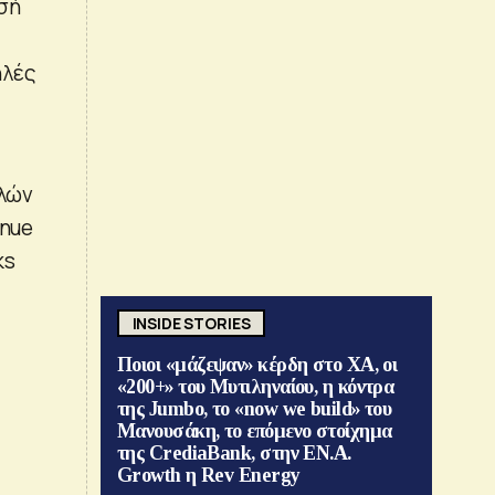
σή
ηλές
ελών
enue
ks
INSIDE STORIES
Ποιοι «μάζεψαν» κέρδη στο ΧΑ, οι
«200+» του Μυτιληναίου, η κόντρα
της Jumbo, το «now we build» του
Μανουσάκη, το επόμενο στοίχημα
της CrediaBank, στην ΕΝ.Α.
Growth η Rev Energy