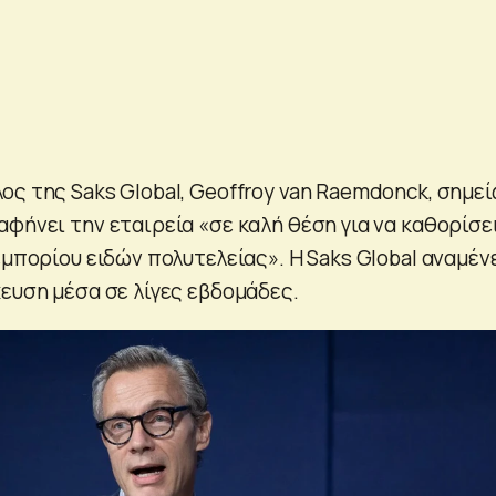
ος της Saks Global, Geoffroy van Raemdonck, σημε
φήνει την εταιρεία «σε καλή θέση για να καθορίσε
εμπορίου ειδών πολυτελείας». Η Saks Global αναμέν
ευση μέσα σε λίγες εβδομάδες.