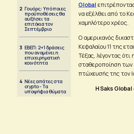
Global
επιτρέποντας 
2
Γουόρς: Υπό ποιες
να εξέλθει από το Κ
προϋποθέσεις θα
αυξήσει τα
χαμηλότερο χρέος.
επιτόκια τον
Σεπτέμβριο
Ο αμερικανός δικαστ
Κεφαλαίου 11 της ετα
3
ΕΒΕΠ: 2+1 δράσεις
που αναμένει η
Τέξας, λέγοντας ότι 
επιχειρηματική
κοινότητα
σταθεροποίηση των 
πτώχευσής της τον Ι
4
Νέες απάτες στα
crypto - Τα
Η Saks Global
υποψήφια θύματα