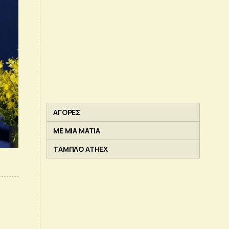
ΑΓΟΡΕΣ
ΜΕ ΜΙΑ ΜΑΤΙΑ
ΤΑΜΠΛΟ ATHEX