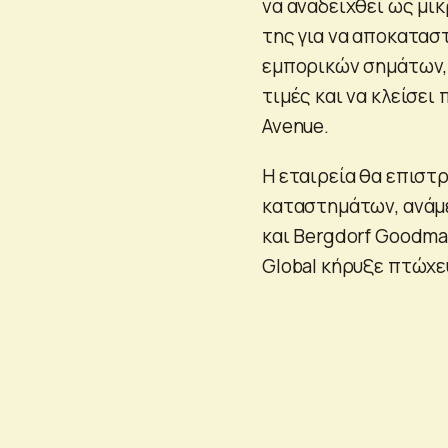
να αναδειχθεί ως μι
της για να αποκατασ
εμπορικών σημάτων, 
τιμές και να κλείσει
Avenue.
Η εταιρεία θα επιστ
καταστημάτων, ανάμεσ
και Bergdorf Goodma
Global κήρυξε πτώχευ