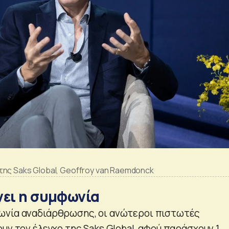
ης Saks Global, Geoffroy van Raemdonck
νει η συμφωνία
ωνία αναδιάρθρωσης, οι ανώτεροι πιστωτές
υν τον έλεγχο της Saks Global, αφού παράσχουν 1