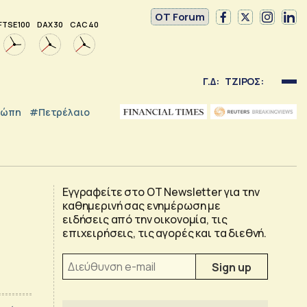
OT Forum
FTSE 100
DAX 30
CAC 40
Γ.Δ:
ΤΖΙΡΟΣ:
ρώπη
#Πετρέλαιο
Εγγραφείτε στο OT Newsletter για την
καθημερινή σας ενημέρωση με
ειδήσεις από την οικονομία, τις
επιχειρήσεις, τις αγορές και τα διεθνή.