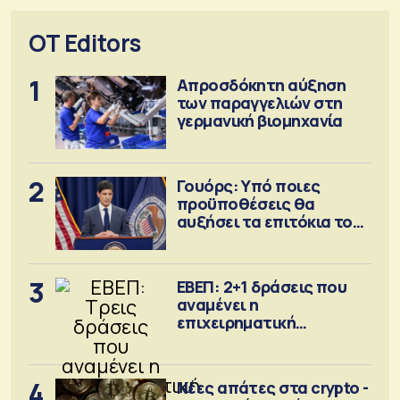
OT Editors
1
Απροσδόκητη αύξηση
των παραγγελιών στη
γερμανική βιομηχανία
2
Γουόρς: Υπό ποιες
προϋποθέσεις θα
αυξήσει τα επιτόκια τον
Σεπτέμβριο
3
ΕΒΕΠ: 2+1 δράσεις που
αναμένει η
επιχειρηματική
κοινότητα
4
Νέες απάτες στα crypto -