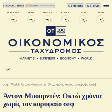
ΟΤ Markets
OT Forum
DOW JONES
SP 500
NASDAQ
FTSE 100
DAX 30
CAC 40
MARKETS
BUSINESS
ECONOMY
WORLD
Χ.Α.
ot.gr
/
World
/
Άντονι Μπουρντέν: Οκτώ χρόνια χωρίς τον κορυφαίο σεφ
Άντονι Μπουρντέν: Οκτώ χρόνια
χωρίς τον κορυφαίο σεφ