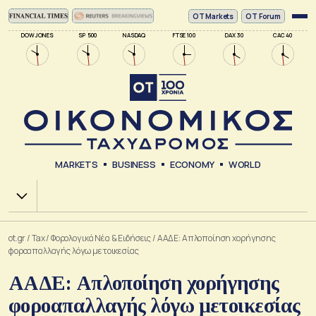
ΟΤ Markets
OT Forum
DOW JONES
SP 500
NASDAQ
FTSE 100
DAX 30
CAC 40
MARKETS
BUSINESS
ECONOMY
WORLD
Χ.Α.
ot.gr
/
Tax
/
Φορολογικά Νέα & Eιδήσεις
/
ΑΑΔΕ: Απλοποίηση χορήγησης
φοροαπαλλαγής λόγω μετοικεσίας
ΑΑΔΕ: Απλοποίηση χορήγησης
φοροαπαλλαγής λόγω μετοικεσίας