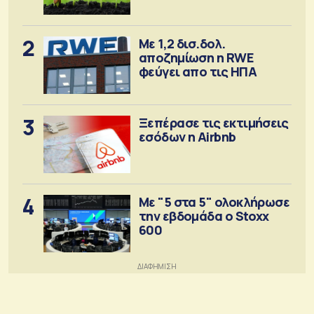
αγορά λιπασμάτων
2
Με 1,2 δισ.δολ.
αποζημίωση η RWE
φεύγει απο τις ΗΠΑ
3
Ξεπέρασε τις εκτιμήσεις
εσόδων η Airbnb
4
Με "5 στα 5" ολοκλήρωσε
την εβδομάδα ο Stoxx
600