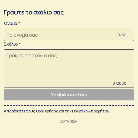
Γράψτε το σχόλιο σας
Όνομα
0 /50
Σχόλιο
0 /2000
Υποβολή σχολίου
Αποδέχεστε τους
Όροι Χρήσης
και την
Πολιτικη Απορρήτου