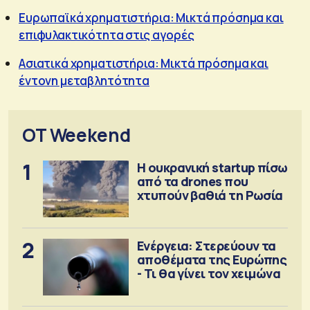
Ευρωπαϊκά χρηματιστήρια: Μικτά πρόσημα και
επιφυλακτικότητα στις αγορές
Ασιατικά χρηματιστήρια: Μικτά πρόσημα και
έντονη μεταβλητότητα
OT Weekend
1
Η ουκρανική startup πίσω
από τα drones που
χτυπούν βαθιά τη Ρωσία
2
Ενέργεια: Στερεύουν τα
αποθέματα της Ευρώπης
- Τι θα γίνει τον χειμώνα