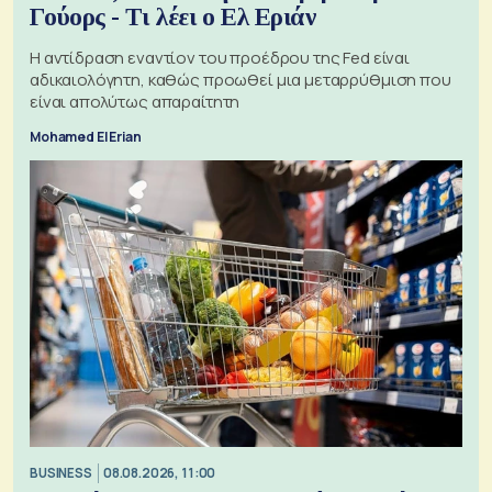
Γούορς - Τι λέει ο Ελ Εριάν
Η αντίδραση εναντίον του προέδρου της Fed είναι
αδικαιολόγητη, καθώς προωθεί μια μεταρρύθμιση που
είναι απολύτως απαραίτητη
Mohamed El Erian
BUSINESS
08.08.2026, 11:00