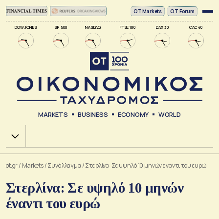
ΟΤ Markets
OT Forum
DOW JONES
SP 500
NASDAQ
FTSE 100
DAX 30
CAC 40
MARKETS
BUSINESS
ECONOMY
WORLD
Χ.Α.
ot.gr
/
Markets
/
Συνάλλαγμα
/
Στερλίνα: Σε υψηλό 10 μηνών έναντι του ευρώ
Στερλίνα: Σε υψηλό 10 μηνών
έναντι του ευρώ