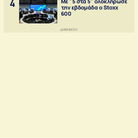
4
Με "5 στα 5" ολοκλήρωσε
την εβδομάδα ο Stoxx
600