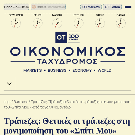
ΟΤ Markets
OT Forum
DOW JONES
SP 500
NASDAQ
FTSE 100
DAX 30
CAC 40
MARKETS
BUSINESS
ECONOMY
WORLD
Χ.Α.
ot.gr
/
Business
/
Τράπεζες
/
Τράπεζες: Θετικές οι τράπεζες στη μονιμοποίηση
του «Σπίτι Μου» κατά το γαλλικό μοντέλο
Τράπεζες: Θετικές οι τράπεζες στη
μονιμοποίηση του «Σπίτι Μου»