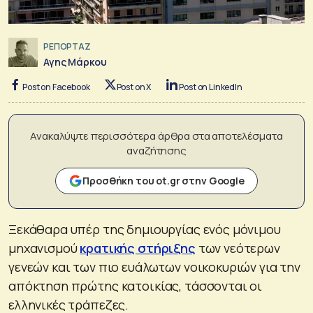
ΡΕΠΟΡΤΑΖ
Αγης Μάρκου
Post on Facebook
Post on X
Post on LinkedIn
Ανακαλύψτε περισσότερα άρθρα στα αποτελέσματα
αναζήτησης
Προσθήκη του ot.gr στην Google
Ξεκάθαρα υπέρ της δημιουργίας ενός μόνιμου
μηχανισμού
κρατικής στήριξης
των νεότερων
γενεών και των πιο ευάλωτων νοικοκυριών για την
απόκτηση πρώτης κατοικίας, τάσσονται οι
ελληνικές τράπεζες.