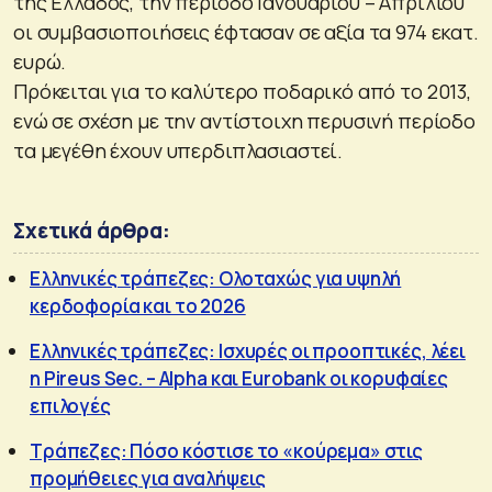
της Ελλάδος, την περίοδο Ιανουαρίου – Απριλίου
οι συμβασιοποιήσεις έφτασαν σε αξία τα 974 εκατ.
ευρώ.
Πρόκειται για το καλύτερο ποδαρικό από το 2013,
ενώ σε σχέση με την αντίστοιχη περυσινή περίοδο
τα μεγέθη έχουν υπερδιπλασιαστεί.
Σχετικά άρθρα:
Ελληνικές τράπεζες: Ολοταχώς για υψηλή
κερδοφορία και το 2026
Ελληνικές τράπεζες: Ισχυρές οι προοπτικές, λέει
η Pireus Sec. – Alpha και Eurobank οι κορυφαίες
επιλογές
Τράπεζες: Πόσο κόστισε το «κούρεμα» στις
προμήθειες για αναλήψεις