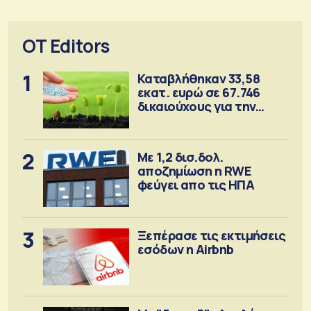
OT Editors
1
Καταβλήθηκαν 33,58
εκατ. ευρώ σε 67.746
δικαιούχους για την
αγορά λιπασμάτων
2
Με 1,2 δισ.δολ.
αποζημίωση η RWE
φεύγει απο τις ΗΠΑ
3
Ξεπέρασε τις εκτιμήσεις
εσόδων η Airbnb