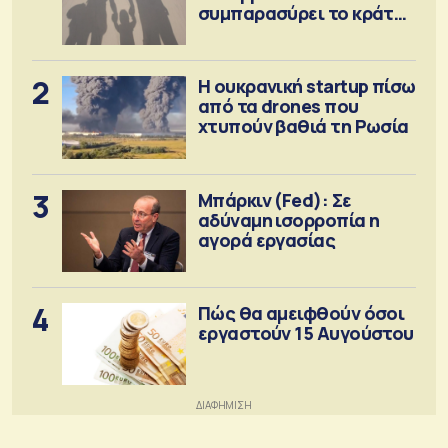
συμπαρασύρει το κράτος
πρόνοιας
2
Η ουκρανική startup πίσω
από τα drones που
χτυπούν βαθιά τη Ρωσία
3
Μπάρκιν (Fed): Σε
αδύναμη ισορροπία η
αγορά εργασίας
4
Πώς θα αμειφθούν όσοι
εργαστούν 15 Αυγούστου