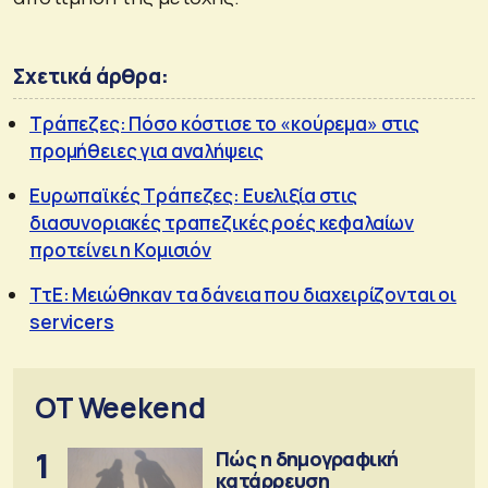
Σχετικά άρθρα:
Τράπεζες: Πόσο κόστισε το «κούρεμα» στις
προμήθειες για αναλήψεις
Ευρωπαϊκές Τράπεζες: Ευελιξία στις
διασυνοριακές τραπεζικές ροές κεφαλαίων
προτείνει η Κομισιόν
ΤτΕ: Μειώθηκαν τα δάνεια που διαχειρίζονται οι
servicers
OT Weekend
1
Πώς η δημογραφική
κατάρρευση