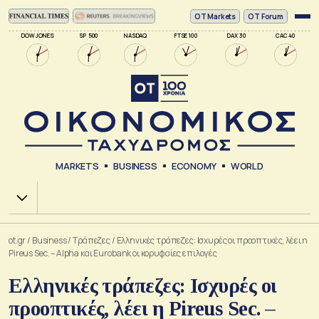
ΟΤ Markets
OT Forum
DOW JONES
SP 500
NASDAQ
FTSE 100
DAX 30
CAC 40
MARKETS
BUSINESS
ECONOMY
WORLD
Χ.Α.
ot.gr
/
Business
/
Τράπεζες
/
Ελληνικές τράπεζες: Ισχυρές οι προοπτικές, λέει η
Pireus Sec. – Alpha και Eurobank οι κορυφαίες επιλογές
Ελληνικές τράπεζες: Ισχυρές οι
προοπτικές, λέει η Pireus Sec. –