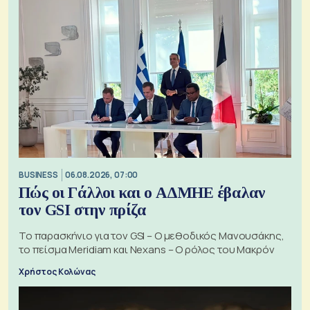
BUSINESS
06.08.2026, 07:00
Πώς οι Γάλλοι και ο ΑΔΜΗΕ έβαλαν
τον GSI στην πρίζα
Το παρασκήνιο για τον GSI – Ο μεθοδικός Μανουσάκης,
το πείσμα Meridiam και Nexans – Ο ρόλος του Μακρόν
Χρήστος Κολώνας