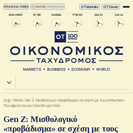
ΟΤ Markets
OT Forum
DOW JONES
SP 500
NASDAQ
FTSE 100
DAX 30
CAC 40
MARKETS
BUSINESS
ECONOMY
WORLD
Χ.Α.
ot.gr
/
World
/
Gen Z: Μισθολογικό «προβάδισμα» σε σχέση με τους Millenials –
Πού οφείλεται και πόσο θα κρατήσει
Gen Z: Μισθολογικό
«προβάδισμα» σε σχέση με τους