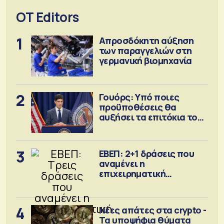
OT Editors
1
Απροσδόκητη αύξηση
των παραγγελιών στη
γερμανική βιομηχανία
2
Γουόρς: Υπό ποιες
προϋποθέσεις θα
αυξήσει τα επιτόκια τον
Σεπτέμβριο
3
ΕΒΕΠ: 2+1 δράσεις που
αναμένει η
επιχειρηματική
κοινότητα
4
Νέες απάτες στα crypto -
Τα υποψήφια θύματα