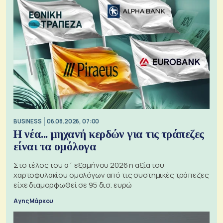
BUSINESS
06.08.2026, 07:00
Η νέα... μηχανή κερδών για τις τράπεζες
είναι τα ομόλογα
Στο τέλος του α΄ εξαμήνου 2026 η αξία του
χαρτοφυλακίου ομολόγων από τις συστημικές τράπεζες
είχε διαμορφωθεί σε 95 δισ. ευρώ
Αγης Μάρκου