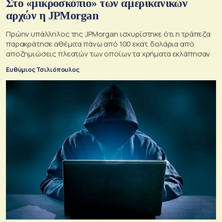
Στο «μικροσκόπιο» των αμερικανικών
αρχών η JPMorgan
Πρώην υπάλληλος της JPMorgan ισχυρίστηκε ότι η τράπεζα
παρακράτησε αθέμιτα πάνω από 100 εκατ. δολάρια από
αποζημιώσεις πλεατών των οποίων τα χρήματα εκλάπησαν
Ευθύμιος Τσιλιόπουλος