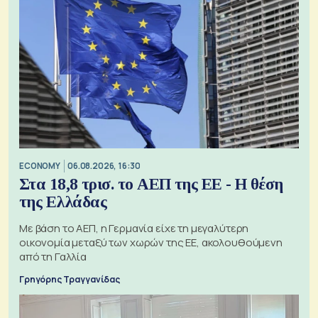
ECONOMY
06.08.2026, 16:30
Στα 18,8 τρισ. το ΑΕΠ της ΕΕ - Η θέση
της Ελλάδας
Με βάση το ΑΕΠ, η Γερμανία είχε τη μεγαλύτερη
οικονομία μεταξύ των χωρών της ΕΕ, ακολουθούμενη
από τη Γαλλία
Γρηγόρης Τραγγανίδας