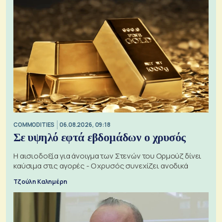
COMMODITIES
06.08.2026, 09:18
Σε υψηλό εφτά εβδομάδων ο χρυσός
Η αισιοδοξία για άνοιγμα των Στενών του Ορμούζ δίνει
καύσιμα στις αγορές - Ο χρυσός συνεχίζει ανοδικά
Τζούλη Καλημέρη