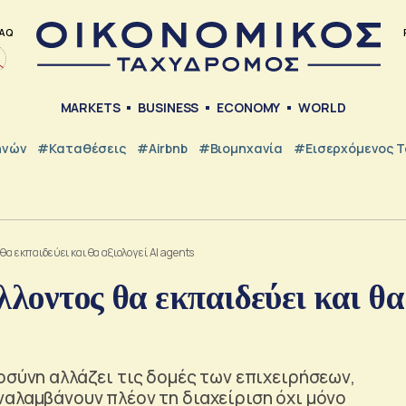
AQ
MARKETS
BUSINESS
ECONOMY
WORLD
ηνών
#Καταθέσεις
#Airbnb
#Βιομηχανία
#εισερχόμενος Τ
θα εκπαιδεύει και θα αξιολογεί AI agents
λλοντος θα εκπαιδεύει και θα
οσύνη αλλάζει τις δομές των επιχειρήσεων,
ναλαμβάνουν πλέον τη διαχείριση όχι μόνο