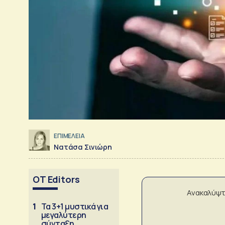
ΕΠΙΜΕΛΕΙΑ
Νατάσα Σινιώρη
OT Editors
Ανακαλύψτ
1
Τα 3+1 μυστικά για
μεγαλύτερη
σύνταξη