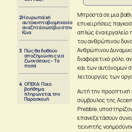
Μπροστά σε μια βαθι
2
Η ευρωπαϊκή
αυτοκινητοβιομηχανία
επιχειρήσεις παγκοσ
αναζητά σωσίβιο στην
απλώς ένα εργαλείο 
Κίνα
του ανθρώπινου δυνα
Ανθρώπινου Δυναμικο
3
Πώς θα δοθούν
αποζημιώσεις για
διαφορετικό ρόλο, α
ζωονόσους – Τα
ποσά
και των αυτόνομων σ
λειτουργίες των οργ
4
ΟΠΕΚΑ: Ποιο
βοήθημα
Αυτή την προοπτική 
πληρώνεται την
Παρασκευή
σύμβουλος της Accent
Prebble, υποστηρίζον
επανεξετάσουν συνολ
τεχνητής νοημοσύνη