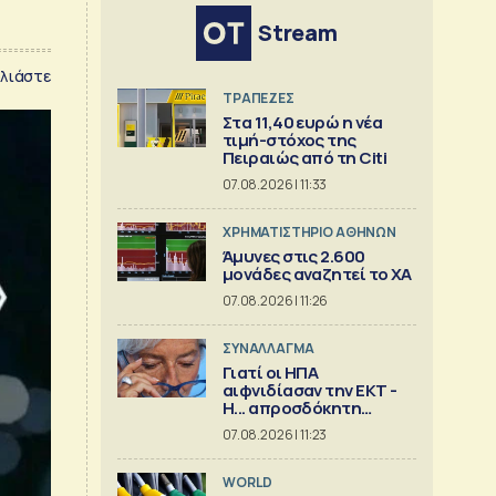
Stream
λιάστε
ΤΡΑΠΕΖΕΣ
Στα 11,40 ευρώ η νέα
τιμή-στόχος της
Πειραιώς από τη Citi
07.08.2026 | 11:33
XΡΗΜΑΤΙΣΤΗΡΙΟ ΑΘΗΝΩΝ
Άμυνες στις 2.600
μονάδες αναζητεί το ΧΑ
07.08.2026 | 11:26
ΣΥΝΑΛΛΑΓΜΑ
Γιατί οι ΗΠΑ
αιφνιδίασαν την ΕΚΤ -
Η... απροσδόκητη
κίνηση
07.08.2026 | 11:23
WORLD