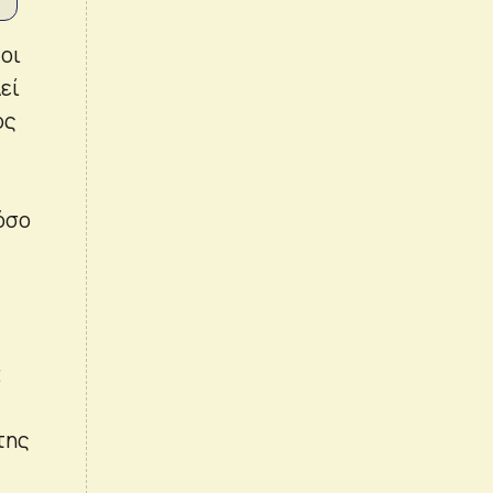
οι
εί
ος
όσο
t
της