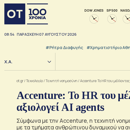
DOW JONES
SP 500
NASD
08:54
ΠΑΡΑΣΚΕΥΗ
07
ΑΥΓΟΥΣΤΟΥ
2026
#ρήτρα Διαφυγής
#Χρηματιστήριο Αθ
Χ.Α.
ot.gr
/
Τεχνολογία
/
Tεχνητή νοημοσύνη
/
Accenture: Το HR του μέλλοντος 
Accenture: Το HR του μέ
αξιολογεί AI agents
Σύμφωνα με την Accenture, η τεχνητή νοημ
με τα τμήματα ανθρώπινου δυναμικού να α