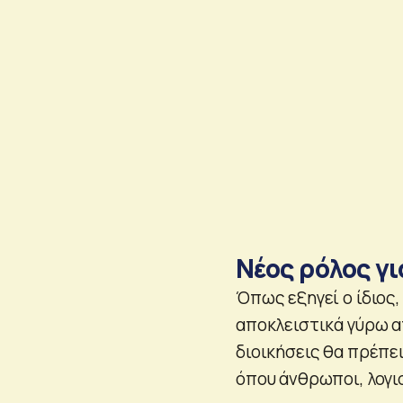
Νέος ρόλος γι
Όπως εξηγεί ο ίδιος,
αποκλειστικά γύρω α
διοικήσεις θα πρέπε
όπου άνθρωποι, λογισ