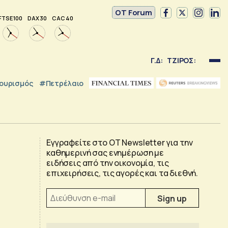
OT Forum
FTSE 100
DAX 30
CAC 40
Γ.Δ:
ΤΖΙΡΟΣ:
ουρισμός
#Πετρέλαιο
Εγγραφείτε στο OT Newsletter για την
καθημερινή σας ενημέρωση με
ειδήσεις από την οικονομία, τις
επιχειρήσεις, τις αγορές και τα διεθνή.