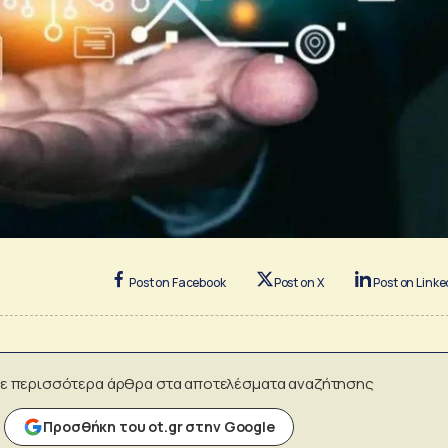
Post on Facebook
Post on X
Post on Linke
ε περισσότερα άρθρα στα αποτελέσματα αναζήτησης
Προσθήκη του ot.gr στην Google