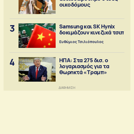
οικοδόμους
3
Samsung και SK Hynix
δοκιμάζουν κινεζικά τσιπ
Ευθύμιος Τσιλιόπουλος
4
ΗΠΑ: Στα 275 δισ. ο
λογαριασμός για τα
θωρηκτά «Τραμπ»