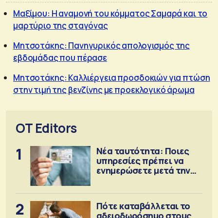
Μαξίμου: Η αναμονή του κόμματος Σαμαρά και το
μαρτύριο της σταγόνας
Μητσοτάκης: Πανηγυρικός απολογισμός της
εβδομάδας που πέρασε
Μητσοτάκης: Καλλιέργεια προσδοκιών για πτώση
στην τιμή της βενζίνης με προεκλογικό άρωμα
OT Editors
1
Νέα ταυτότητα: Ποιες
υπηρεσίες πρέπει να
ενημερώσετε μετά την
έκδοση
2
Πότε καταβάλλεται το
αδειοδωρόσημο στους