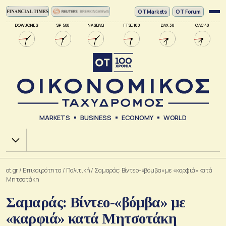
ΟΤ Markets
OT Forum
DOW JONES
SP 500
NASDAQ
FTSE 100
DAX 30
CAC 40
MARKETS
BUSINESS
ECONOMY
WORLD
Χ.Α.
ot.gr
/
Επικαιρότητα
/
Πολιτική
/
Σαμαράς: Βίντεο-«βόμβα» με «καρφιά» κατά
Μητσοτάκη
Σαμαράς: Βίντεο-«βόμβα» με
«καρφιά» κατά Μητσοτάκη