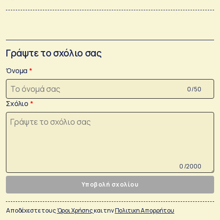
Γράψτε το σχόλιο σας
Όνομα
0 /50
Σχόλιο
0 /2000
Υποβολή σχολίου
Αποδέχεστε τους
Όροι Χρήσης
και την
Πολιτικη Απορρήτου