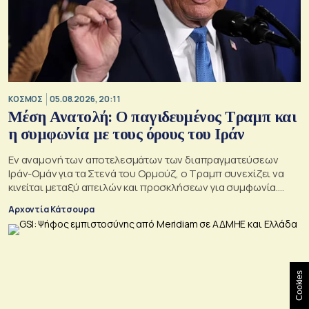
ΚΟΣΜΟΣ
05.08.2026, 20:11
Μέση Ανατολή: Ο παγιδευμένος Τραμπ και
η συμφωνία με τους όρους του Ιράν
Εν αναμονή των αποτελεσμάτων των διαπραγματεύσεων
Ιράν-Ομάν για τα Στενά του Ορμούζ, ο Τραμπ συνεχίζει να
κινείται μεταξύ απειλών και προσκλήσεων για συμφωνία.
Αλλά αυτό που θέλει είναι μακριά από αυτά που συζητούν
Αρχοντία Κάτσουρα
Μουσκάτ και Τεχεράνη.
Cookies