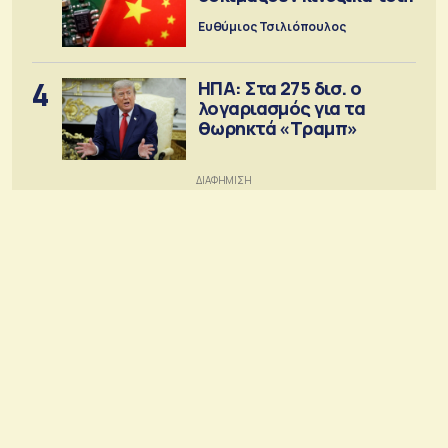
Ευθύμιος Τσιλιόπουλος
4
ΗΠΑ: Στα 275 δισ. ο
λογαριασμός για τα
θωρηκτά «Τραμπ»