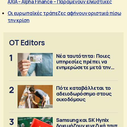
AXIA – Alpha Finance – Παραμένουν ελκυστικές
Οι ευρωπαϊκές τράπεζες αφήνουν οριστικά πίσω
την κρίση
OT Editors
1
Νέα ταυτότητα: Ποιες
υπηρεσίες πρέπει να
ενημερώσετε μετά την
έκδοση
2
Πότε καταβάλλεται το
αδειοδωρόσημο στους
οικοδόμους
3
Samsung και SK Hynix
δοκιμάζουν κινεζικά τσιπ