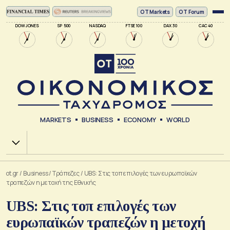
ΟΤ Markets
OT Forum
DOW JONES
SP 500
NASDAQ
FTSE 100
DAX 30
CAC 40
MARKETS
BUSINESS
ECONOMY
WORLD
Χ.Α.
ot.gr
/
Business
/
Τράπεζες
/
UBS: Στις τοπ επιλογές των ευρωπαϊκών
τραπεζών η μετοχή της Εθνικής
UBS: Στις τοπ επιλογές των
ευρωπαϊκών τραπεζών η μετοχή