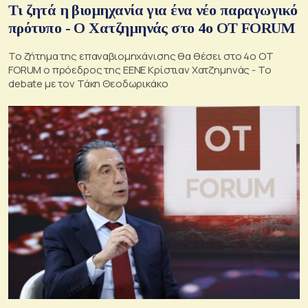
Τι ζητά η βιομηχανία για ένα νέο παραγωγικό
πρότυπο - Ο Χατζημηνάς στο 4ο OT FORUM
Το ζήτημα της επαναβιομηχάνισης θα θέσει στο 4o OT
FORUM ο πρόεδρος της ΕΕΝΕ Κρίστιαν Χατζημηνάς - Το
debate με τον Τάκη Θεοδωρικάκο