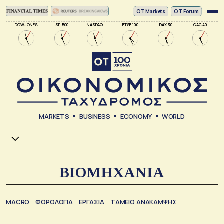
ΟΤ Markets
OT Forum
DOW JONES
SP 500
NASDAQ
FTSE 100
DAX 30
CAC 40
MARKETS
BUSINESS
ECONOMY
WORLD
Χ.Α.
ΒΙΟΜΗΧΑΝΙΑ
MACRO
ΦΟΡΟΛΟΓΙΑ
ΕΡΓΑΣΙΑ
ΤΑΜΕΙΟ ΑΝΑΚΑΜΨΗΣ