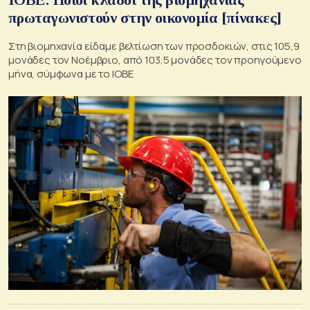
πρωταγωνιστούν στην οικονομία [πίνακες]
Στη βιομηχανία είδαμε βελτίωση των προσδοκιών, στις 105,9
μονάδες τον Νοέμβριο, από 103,5 μονάδες τον προηγούμενο
μήνα, σύμφωνα με το ΙΟΒΕ