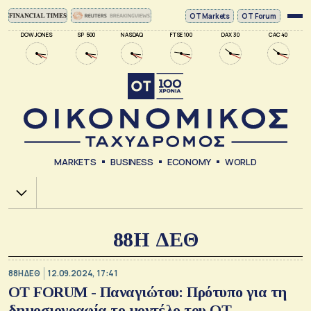
ΟΤ Markets
OT Forum
DOW JONES
SP 500
NASDAQ
FTSE 100
DAX 30
CAC 40
MARKETS
BUSINESS
ECONOMY
WORLD
Χ.Α.
88Η ΔΕΘ
88Η ΔΕΘ
12.09.2024, 17:41
ΟΤ FORUM - Παναγιώτου: Πρότυπο για τη
δημοσιογραφία το μοντέλο του ΟΤ