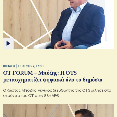
88Η ΔΕΘ
11.09.2024, 17:21
OT FORUM – Μπόζης: H OTS
μετασχηματίζει ψηφιακά όλο το δημόσιο
Ο Κώστας Μπόζης, γενικός διευθυντής της OTS μίλησε στο
στούντιο του ΟΤ στην 88η ΔΕΘ