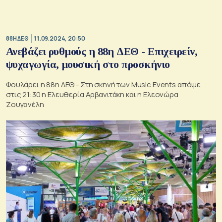
88Η ΔΕΘ
11.09.2024, 20:50
Ανεβάζει ρυθμούς η 88η ΔΕΘ - Επιχειρείν,
ψυχαγωγία, μουσική στο προσκήνιο
Φουλάρει η 88η ΔΕΘ - Στη σκηνή των Music Events απόψε
στις 21:30 η Ελευθερία Αρβανιτάκη και η Ελεονώρα
Ζουγανέλη