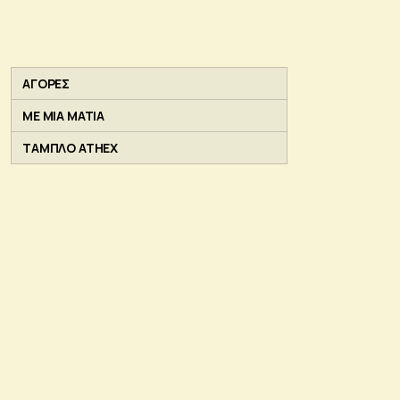
ΑΓΟΡΕΣ
ΜΕ ΜΙΑ ΜΑΤΙΑ
ΤΑΜΠΛΟ ATHEX