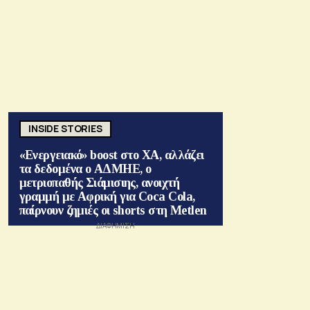
INSIDE STORIES
«Ενεργειακό» boost στο ΧΑ, αλλάζει
τα δεδομένα ο ΑΔΜΗΕ, ο
μετριοπαθής Σιάμισιης, ανοιχτή
γραμμή με Αφρική για Coca Cola,
παίρνουν ζημιές οι shorts στη Metlen