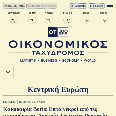
ΟΤ Markets
OT Forum
DOW JONES
SP 500
NASDAQ
FTSE 100
DAX 30
CAC 40
MARKETS
BUSINESS
ECONOMY
WORLD
Χ.Α.
Κεντρική Ευρώπη
ΚΟΣΜΟΣ
15.09.2024, 17:59
Κακοκαιρία Boris: Επτά νεκροί από τις
πλημμύρες σε Αυστρία, Πολωνία, Ρουμανία