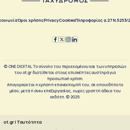
κοινωνία
Όροι χρήσης
Privacy
Cookies
Πληροφορίες α.27 Ν.5253/
© ONE DIGITAL Το σύνολο του περιεχομένου και των υπηρεσιών
του ot.gr διατίθεται στους επισκέπτες αυστηρά για
προσωπική χρήση.
Απαγορεύεται η χρήση ή επανεκπομπή του, σε οποιοδήποτε
μέσο, μετά ή άνευ επεξεργασίας, χωρίς γραπτή άδεια του
εκδότη. © 2025
ot.gr | Ταυτότητα