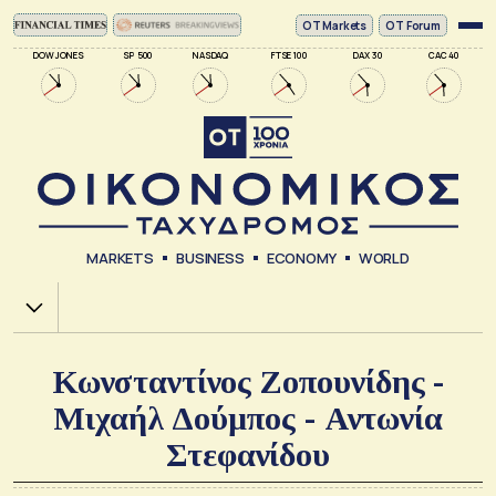
ΟΤ Markets
OT Forum
DOW JONES
SP 500
NASDAQ
FTSE 100
DAX 30
CAC 40
MARKETS
BUSINESS
ECONOMY
WORLD
Χ.Α.
Κωνσταντίνος Ζοπουνίδης -
Μιχαήλ Δούμπος - Αντωνία
Στεφανίδου