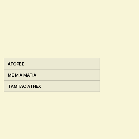
ΑΓΟΡΕΣ
ΜΕ ΜΙΑ ΜΑΤΙΑ
ΤΑΜΠΛΟ ATHEX