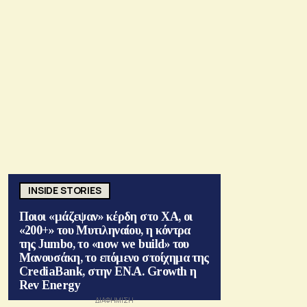
INSIDE STORIES
Ποιοι «μάζεψαν» κέρδη στο ΧΑ, οι
«200+» του Μυτιληναίου, η κόντρα
της Jumbo, το «now we build» του
Μανουσάκη, το επόμενο στοίχημα της
CrediaBank, στην ΕΝ.Α. Growth η
Rev Energy