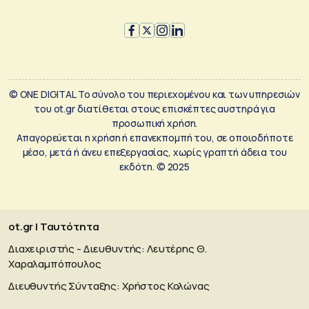
© ONE DIGITAL Το σύνολο του περιεχομένου και των υπηρεσιών
του ot.gr διατίθεται στους επισκέπτες αυστηρά για
προσωπική χρήση.
Απαγορεύεται η χρήση ή επανεκπομπή του, σε οποιοδήποτε
μέσο, μετά ή άνευ επεξεργασίας, χωρίς γραπτή άδεια του
εκδότη. © 2025
ot.gr | Ταυτότητα
Διαχειριστής - Διευθυντής: Λευτέρης Θ.
Χαραλαμπόπουλος
Διευθυντής Σύνταξης: Χρήστος Κολώνας