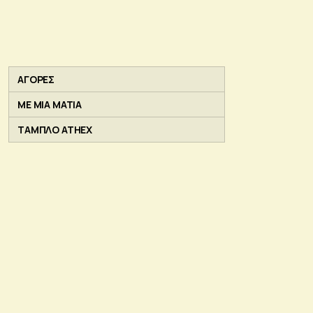
ΑΓΟΡΕΣ
ΜΕ ΜΙΑ ΜΑΤΙΑ
ΤΑΜΠΛΟ ATHEX