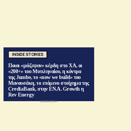
INSIDE STORIES
Ποιοι «μάζεψαν» κέρδη στο ΧΑ, οι
«200+» του Μυτιληναίου, η κόντρα
της Jumbo, το «now we build» του
Μανουσάκη, το επόμενο στοίχημα της
CrediaBank, στην ΕΝ.Α. Growth η
Rev Energy