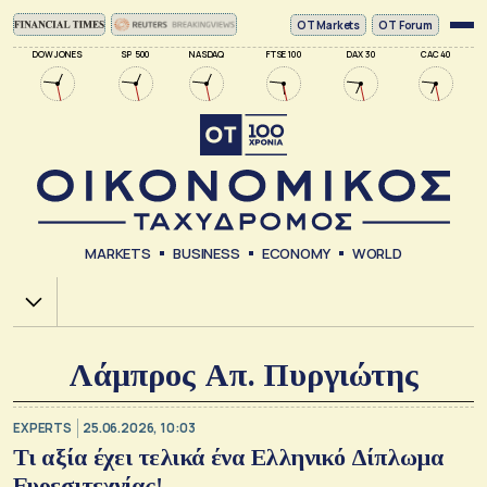
ΟΤ Markets
OT Forum
DOW JONES
SP 500
NASDAQ
FTSE 100
DAX 30
CAC 40
MARKETS
BUSINESS
ECONOMY
WORLD
Χ.Α.
Λάμπρος Απ. Πυργιώτης
EXPERTS
25.06.2026, 10:03
Τι αξία έχει τελικά ένα Ελληνικό Δίπλωμα
Ευρεσιτεχνίας!