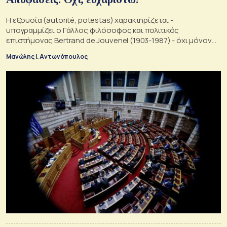
Η εξουσία (autorité, potestas) χαρακτηρίζεται -
υπογραμμίζει ο Γάλλος φιλόσοφος και πολιτικός
επιστήμονας Bertrand de Jouvenel (1903-1987) - όχι μόνον
από το καθήκον υπακοής, αλλά και από το «κύρος» ή την
Μανώλης Ι. Αντωνόπουλος
«επιβολή».