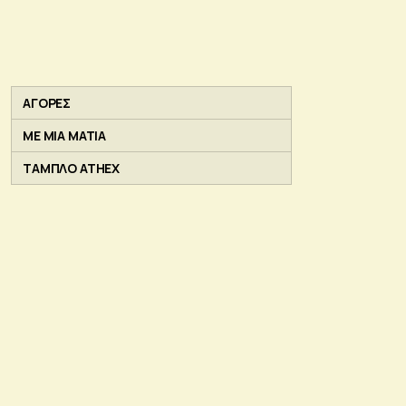
ΑΓΟΡΕΣ
ΜΕ ΜΙΑ ΜΑΤΙΑ
ΤΑΜΠΛΟ ATHEX