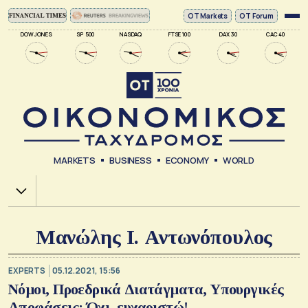
ΟΤ Markets
OT Forum
DOW JONES
SP 500
NASDAQ
FTSE 100
DAX 30
CAC 40
MARKETS
BUSINESS
ECONOMY
WORLD
Χ.Α.
Μανώλης Ι. Αντωνόπουλος
EXPERTS
05.12.2021, 15:56
Νόμοι, Προεδρικά Διατάγματα, Υπουργικές
Αποφάσεις: Όχι, ευχαριστώ!