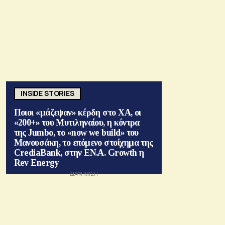
INSIDE STORIES
Ποιοι «μάζεψαν» κέρδη στο ΧΑ, οι
«200+» του Μυτιληναίου, η κόντρα
της Jumbo, το «now we build» του
Μανουσάκη, το επόμενο στοίχημα της
CrediaBank, στην ΕΝ.Α. Growth η
Rev Energy