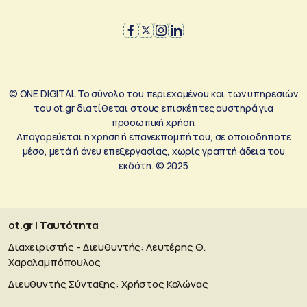
© ONE DIGITAL Το σύνολο του περιεχομένου και των υπηρεσιών
του ot.gr διατίθεται στους επισκέπτες αυστηρά για
προσωπική χρήση.
Απαγορεύεται η χρήση ή επανεκπομπή του, σε οποιοδήποτε
μέσο, μετά ή άνευ επεξεργασίας, χωρίς γραπτή άδεια του
εκδότη. © 2025
ot.gr | Ταυτότητα
Διαχειριστής - Διευθυντής: Λευτέρης Θ.
Χαραλαμπόπουλος
Διευθυντής Σύνταξης: Χρήστος Κολώνας