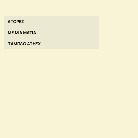
ΑΓΟΡΕΣ
ΜΕ ΜΙΑ ΜΑΤΙΑ
ΤΑΜΠΛΟ ATHEX