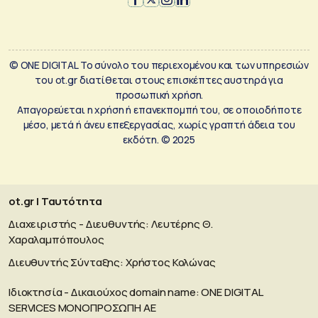
© ONE DIGITAL Το σύνολο του περιεχομένου και των υπηρεσιών
του ot.gr διατίθεται στους επισκέπτες αυστηρά για
προσωπική χρήση.
Απαγορεύεται η χρήση ή επανεκπομπή του, σε οποιοδήποτε
μέσο, μετά ή άνευ επεξεργασίας, χωρίς γραπτή άδεια του
εκδότη. © 2025
ot.gr | Ταυτότητα
Διαχειριστής - Διευθυντής: Λευτέρης Θ.
Χαραλαμπόπουλος
Διευθυντής Σύνταξης: Χρήστος Κολώνας
Ιδιοκτησία - Δικαιούχος domain name: ΟΝΕ DIGITAL
SERVICES MONOΠΡΟΣΩΠΗ ΑΕ