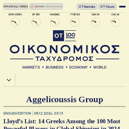
ΟΤ Markets
OT Forum
DOW JONES
SP 500
NASDAQ
FTSE 100
DAX 30
CAC 40
MARKETS
BUSINESS
ECONOMY
WORLD
Χ.Α.
Aggelicoussis Group
ENGLISH EDITION
08.12.2024, 03:13
Lloyd’s List: 14 Greeks Among the 100 Most
Powerful Players in Global Shipping in 2024