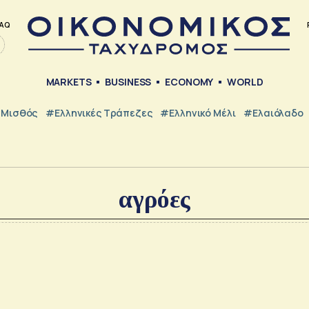
AQ
MARKETS
BUSINESS
ECONOMY
WORLD
Μισθός
#ελληνικές Τράπεζες
#Ελληνικό Μέλι
#Ελαιόλαδο
αγρόες