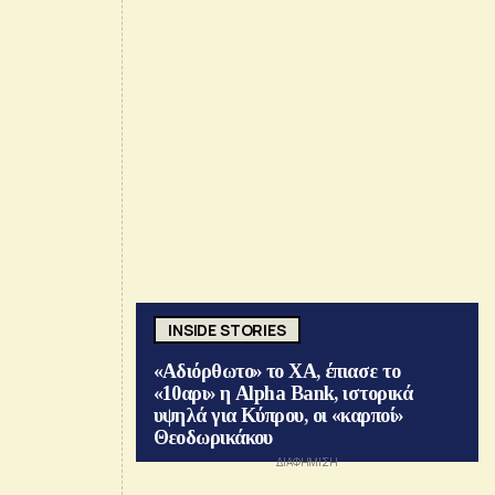
INSIDE STORIES
«Αδιόρθωτο» το ΧΑ, έπιασε το
«10αρι» η Alpha Bank, ιστορικά
υψηλά για Κύπρου, οι «καρποί»
Θεοδωρικάκου