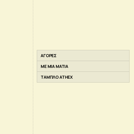
ΑΓΟΡΕΣ
ΜΕ ΜΙΑ ΜΑΤΙΑ
ΤΑΜΠΛΟ ATHEX