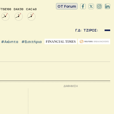
OT Forum
FTSE 100
DAX 30
CAC 40
Γ.Δ:
ΤΖΙΡΟΣ:
#Ακίνητα
#εισιτήρια